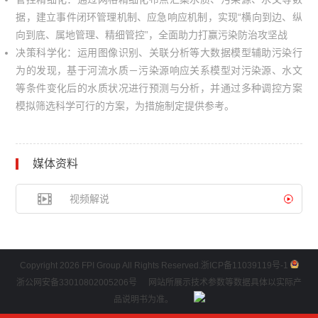
据，建立事件闭环管理机制、应急响应机制，实现“横向到边、纵
向到底、属地管理、精细管控”，全面助力打赢污染防治攻坚战
决策科学化：运用图像识别、关联分析等大数据模型辅助污染行
为的发现，基于河流水质－污染源响应关系模型对污染源、水文
等条件变化后的水质状况进行预测与分析，并通过多种调控方案
模拟筛选科学可行的方案，为措施制定提供参考。
媒体资料
视频解说
Copyright 2026 FPI Group All Rights Reserved.
浙ICP备11039119号-1
浙公网安备33010802005206号
网站所展示技术参数等数据具体以实际产
品说明书为准。