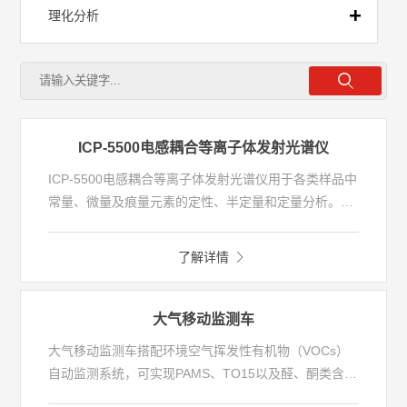
理化分析
前处理
流动注射
ICP-5500电感耦合等离子体发射光谱仪
ICP-5500电感耦合等离子体发射光谱仪用于各类样品中
全自动实验室
常量、微量及痕量元素的定性、半定量和定量分析。作
为新一代电感耦合等离子体发射光谱产品，以创新为驱
动，打破以往的技术理念，开启了对于无机元素分析探
移动实验室
了解详情
索的新模式。ICP-5500配置了高精度多通道进样系统、
强大且稳固的等离子体射频电源、高效的光学设计平台
等核心技术组件，可获得更加精准与稳定的数据分析结
大气移动监测车
果，面向更加广阔的应用分析领域。
大气移动监测车搭配环境空气挥发性有机物（VOCs）
自动监测系统，可实现PAMS、TO15以及醛、酮类含氧
挥发性有机物组分的准确定性定量分析，同时也可车载