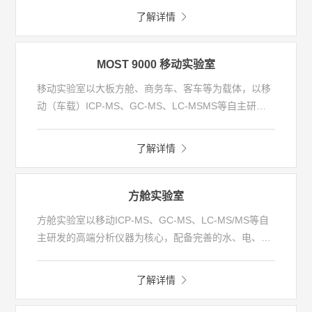
非甲烷总烃连续监测系统、常规参数分析仪以及异味因
了解详情
子监测设备，以满足多组分、多应用、多场景的监测需
求。监测数据可通过无线网络传输至中心站，基于数据
分析结果，从而为管理者实现污染管控提供数据支撑和
MOST 9000 移动实验室
决策支持。
移动实验室以大板方舱、商务车、客车等为载体，以移
动（车载）ICP-MS、GC-MS、LC-MSMS等自主研发
的高端分析仪器为核心，配备完善的水、电、气等保障
设施以及实验室信息管理系统，符合实验室标准分析方
了解详情
法以及移动实验室相关标准要求，可适用于液体、气
体、固体等监测对象中重金属、有机物、常规理化及微
生物等多项指标的监测，可满足应急监测、移动督查、
方舱实验室
现场执法等多种应用需求。
方舱实验室以移动ICP-MS、GC-MS、LC-MS/MS等自
主研发的高端分析仪器为核心，配备完善的水、电、气
等保障设施以及实验室信息管理系统，符合实验室标准
分析方法以及移动实验室相关标准要求，可适用于液
了解详情
体、气体、固体等监测对象中重金属、有机物、常规理
化及微生物等多项指标的监测。方舱实验室可通过交通