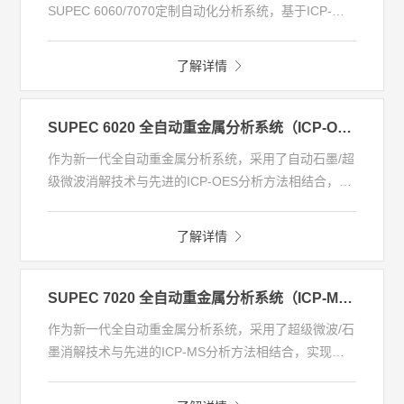
SUPEC 6060/7070定制自动化分析系统，基于ICP-
MS/ICP-OES分析平台该系统可对样品进行自动称量、
消解定容、离子交换、自动进样分析，实现了样品前处
了解详情
理和进样分析的全流程自动化，减少了分析过程的人为
参与，实现实验室分析的数字化和智能化。定制自动化
分析系统可广泛应用于各行业实验室中对已知、未知元
SUPEC 6020 全自动重金属分析系统（ICP-OES）
素进行定性和定量分析。
作为新一代全自动重金属分析系统，采用了自动石墨/超
级微波消解技术与先进的ICP-OES分析方法相结合，实
现了“一键式”完成样品消解到样品分析全过程，把分析
人员从大量的重复性工作中解放出来，同时全自动的操
了解详情
作将人为误差降低。可针对固体、液体等各种形态样品
进行自动样品处理+检测分析，支持特殊应用需求的定
制化开发，在元素分析领域为全自动实验室建设奠定了
SUPEC 7020 全自动重金属分析系统（ICP-MS）
基础。
作为新一代全自动重金属分析系统，采用了超级微波/石
墨消解技术与先进的ICP-MS分析方法相结合，实现了
“一键式”完成样品消解到样品分析全过程，把分析人员
从大量的重复性工作中解放出来，同时全自动的操作将