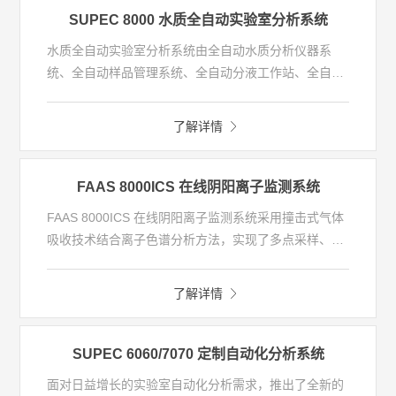
工具运输至指定位置使用，也可搭载于车辆、船舶上使
SUPEC 8000 水质全自动实验室分析系统
用，可满足应急监测、移动督查、现场执法等多种应用
水质全自动实验室分析系统由全自动水质分析仪器系
需求。
统、全自动样品管理系统、全自动分液工作站、全自动
流转工作站、全自动留样系统、全自动清洗系统及全自
动质控系统等组成。系统结合智能实验室保障系统，实
了解详情
现水质多参数无人值守全自动化分析，可达到分析高
效、数据准确、过程智能、结果溯源、安全稳定、节约
成本等目的。
FAAS 8000ICS 在线阴阳离子监测系统
FAAS 8000ICS 在线阴阳离子监测系统采用撞击式气体
吸收技术结合离子色谱分析方法，实现了多点采样、气
体自动吸收富集、在线质量控制等全自动在线监测功
能，解决了洁净室AMC监测过程中人员投入大、数据监
了解详情
测频率低、数据反馈不及时等问题；可应用于半导体厂
区气态分子污染物（AMC）中酸性物质（MA）、碱性
物质(MB)污染物的在线监测。
SUPEC 6060/7070 定制自动化分析系统
面对日益增长的实验室自动化分析需求，推出了全新的