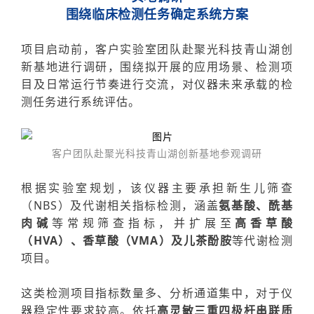
围绕临床检测任务确定系统方案
项目启动前，客户实验室团队赴聚光科技青山湖创
新基地进行调研，围绕拟开展的应用场景、检测项
目及日常运行节奏进行交流，对仪器未来承载的检
测任务进行系统评估。
客户团队
赴
聚光科技
青山湖创新基地
参观调研
根据实验室规划，该仪器主要承担新生儿筛查
（NBS）及代谢相关指标检测，涵盖
氨基酸、
酰基
肉碱
等常规筛查指标，并扩展至
高香草酸
（HVA）、香草酸（
VMA
）及儿茶酚胺
等代谢检测
项目。
这类检测项目指标数量多、分析通道集中，
对于仪
器稳定性要求较高。依托
高灵敏三重四极杆串联质