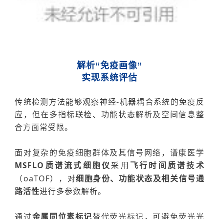
解析“免疫画像”
实现系统评估
传统检测
方法能够观
察
神经
-
机器耦合系统的免疫反
应
，
但在
多指标联检、功能状态解析及空间信息整
合方面常受限。
面对复杂的免疫细胞群体及其信号网络
，
谱康医学
MSFLO
质谱流式细胞仪
采用
飞行时间质谱
技术
（
oaTOF），
对
细胞身份、功能状态及相关信号通
路活性
进行多参数解析。
通过
金属同位素标记
替代荧光标记，可避免荧光光