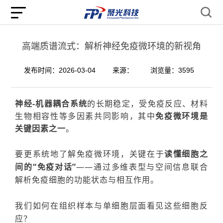
高端质谱流式：解析神经免疫微环境的新视角
发布时间：2026-03-04
来源：
浏览量：3595
神经-机器耦合系统
的长期稳定
，
受免疫反应、材料
生物相容性等多因素共同影响，其中
免疫微环境是
关键因素之一
。
要
更系统地了解免疫微环境
，
关键
在于
读懂细胞之
间的
“
免疫对话
”
——
通过多维表型与空间信息联合
解析免疫细胞的功能状态与相互作用。
我们如何在组织样本与单细胞层面看见这些细胞反
应？