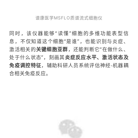
谱康医学
MSFLO
质谱流式细胞仪
同时，该仪器
能够
“读懂”细胞的多维功能表型信
息，不仅知道这个细胞“是谁”，也能识别与炎症、
激活相关的
关键
细胞亚群
，还能判断它“在做什么、
处于什么状态”，刻画
其
炎症反应水平、激活状态及
免疫调控特征
，辅助
科研人员
系统
评估
神经-机器耦
合相关免疫反应。