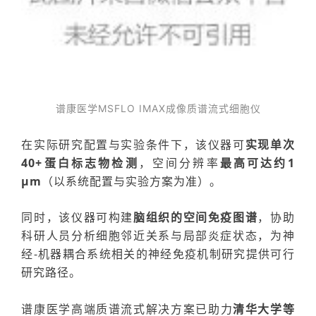
谱康医学
MSFLO IMAX
成像质谱流式细胞仪
在实际研究配置与实验条件下，该仪器可
实现单次
40+蛋白标志物检测
，空间分辨率
最高可达约1
μm
（以系统配置与实验方案为准）。
同时，该仪器
可
构建
脑组织的空间
免疫图谱
，
协助
科研人员
分析
细胞邻近关系与局部炎
症
状态，为
神
经-机器耦合系统相关的神经免疫机制研究
提供可行
研究路径。
谱康医学
高端
质谱流式解决方案
已
助力
清华大学等