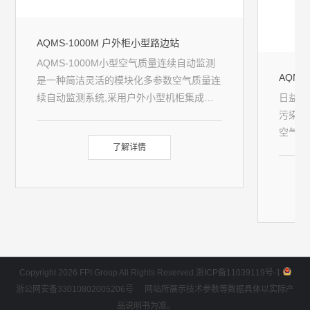
AQMS-1000M 户外柜小型路边站
AQMS-1000M小型空气质量连续自动监测
AQMS
是一种简洁灵活的模块化多参数空气质量连
续自动监测系统,采用户外小型机柜集成方
日益复
式。它可以测量SO
AQMS-1000M小型空气质量连续自动监测
、NO
、CO、O
、
污染源
2
X
3
系统采用模块化设计，可根据监测的需求配
空气国
PM
和PM
等。监测方法符合中国环境
10
2.5
了解详情
置系统分析仪表,可监测SO
、NO
、CO、
本高昂
监测标准、美国EPA的要求。臭氧检测采用
2
X
达不到
O
、PM
、PM
、VOC和气象五参数。
紫外光度法，二氧化硫检测采用紫外荧光
3
10
2.5
测体系
法，氮氧化物采用化学发光法，一氧化碳检
根据不同的配置，可选测基本型和扩展型两
估、污
测采用非色散红外气体相关滤波法，颗粒物
种机柜。
深度挖
检测采用beta射线法。
监测网
气环境
密度网
Copyright 2026 FPI Group All Rights Reserved.
浙ICP备11039119号-1
凑型微
浙公网安备33010802005206号
网站所展示技术参数等数据具体以实际产
体系可
品说明书为准。