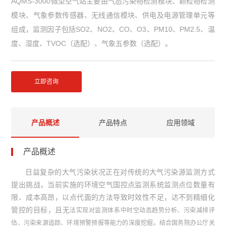
AQMS-3000微型空气站主要由气态污染物检测模块、颗粒物检测
模块、气象参数传感器、无线通信模块、供电及电源管理单元等
组成，监测因子包括
SO2
、
NO2
、
CO
、
O3
、
PM10
、
PM2.5
、温
度、湿度、
TVOC
（选配）、气象五参数（选配）。
立即咨询
产品概述
产品特点
应用领域
产品概述
日益复杂的大气污染状况正在对传统的大气污染源监测方式
提出挑战，当前实施的环境空气国控点监测系统监测点位数量有
限、成本高昂，以点代面的方法导致时效性不足，达不到精细化
管控的目标，且无
法实现对监测体系中时空动态趋势分析、污染减排评
估、污染来源追踪、环境预警预报等能力的深度挖掘。结合国务院办公厅关