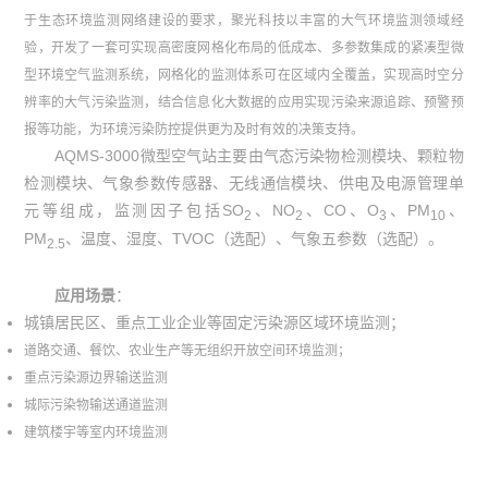
于生态环境监测网络建设的要求，聚光科技以丰富的大气环境监测领域经
验，开发了一套可实现高密度网格化布局的低成本、多参数集成的紧凑型微
型环境空气监测系统，网格化的监测体系可在区域内全覆盖，实现高时空分
辨率的大气污染监测，结合信息化大数据的应用实现污染来源追踪、预警预
报等功能，为环境污染防控提供更为及时有效的决策支持。
AQMS-3000微型空气站主要由气态污染物检测模块、颗粒物
检测模块、气象参数传感器、无线通信模块、供电及电源管理单
元等组成，监测因子包括
SO
、
NO
、
CO
、
O
、
PM
、
2
2
3
10
PM
、温度、湿度、
TVOC
（选配）、气象五参数（选配）。
2.5
应用场景
：
城镇居民区、重点工业企业等固定污染源区域环境监测；
道路交通、餐饮、农业生产等无组织开放空间环境监测；
重点污染源边界输送监测
城际污染物输送通道监测
建筑楼宇等室内环境监测