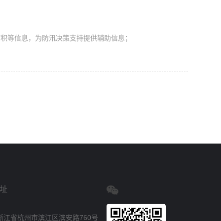
面积等信息，为防汛决策支持提供辅助信息；
址
浙江省杭州市滨江区滨安路760号