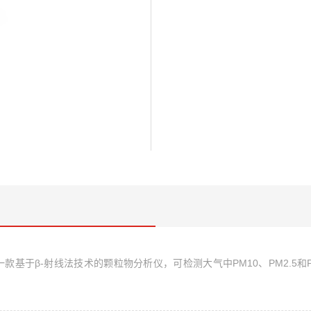
一款基于β
-
射线法技术的颗粒物分析仪，可检测大气中
PM10
、
PM2.5
和