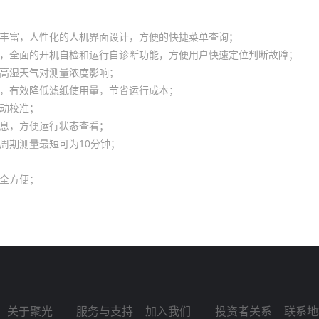
容丰富，人性化的人机界面设计，方便的快捷菜单查询；
护，全面的开机自检和运行自诊断功能，方便用户快速定位判断故障；
天高湿天气对测量浓度影响；
能，有效降低滤纸使用量，节省运行成本；
自动校准；
信息，方便运行状态查看；
，周期测量最短可为10分钟；
安全方便；
关于聚光
服务与支持
加入我们
投资者关系
联系地