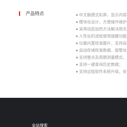
产品特点
● 中文触摸式彩屏，显示内
● 模块化设计，方便操作维
● 采用动态加热方法解决雨
● 人性化的滤纸使用提醒功
● 仪器内置校准膜片，支持
● 自动存储校准数据，报警
● 支持整点及周期测量模式
● 支持一键查询历史数据；
● 支持远程软件系统升级，
全站搜索