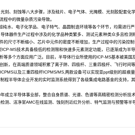
刻、刻蚀等八大步骤，涉及硅片、电子气体、光掩模、光刻胶配套化学
造流程中的微量杂质污染导致。
超纯水、电子化学品、电子特气、晶圆制造环境等各个环节，均需进行严
导体器件生产过程中涉及的化学品种类繁多、测试元素种类众多且检测精
件的尺寸不断缩小、芯片中元件的密度不断增加，生产过程中的污染控制
型ICP-MS技术具备极低的检测限和快速多元素测定功能，已逐渐成为半
等多个方面应用广泛。目前，半导体行业所使用的ICP-MS基本被美国
创新，在高端质谱领域积累了离子阱、四极杆、三重四极杆、飞行时间
式ICPMS以及三重四极杆ICPMS/MS,两款设备可以实现亚ppt级别的
等高端制程半导体企业开发的实时监测系统得到了各级集成电路基金的支持，
20年成立半导体事业部，整合自身质谱、光谱、色谱等高精密检测分析技
染检测、洁净室AMC在线监测、蚀刻剂近红外分析、特气监测与预警等半