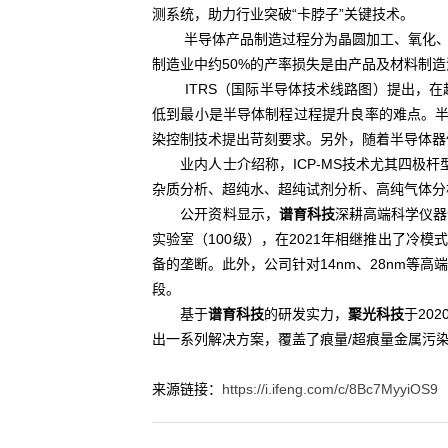
测系统，助力行业突破“卡脖子”关键技术。
半导体产品制造过程分为晶圆加工、氧化、光
制造业中约50%的产率损失是由产品及材料制
ITRS（国际半导体技术线路图）提出，在
低到最小是半导体制程过程提升良率的难点。半
染控制技术提出苛刻要求。另外，随着半导体器
业内人士介绍称，ICP-MS技术尤其四极杆
杂质分析、超纯水、超纯试剂分析、高纯气体分析
公开资料显示，
谱育科技
深耕高端科学仪器
实验室（100级），在2021年相继推出了冷模
备的垄断。此外，公司针对14nm、28nm
段。
基于
谱育科技
的研发实力，
聚光科技
于20
出一系列解决方案，覆盖了痕量/超痕量金属污
来源链接：
https://i.ifeng.com/c/8Bc7MyyiOS9