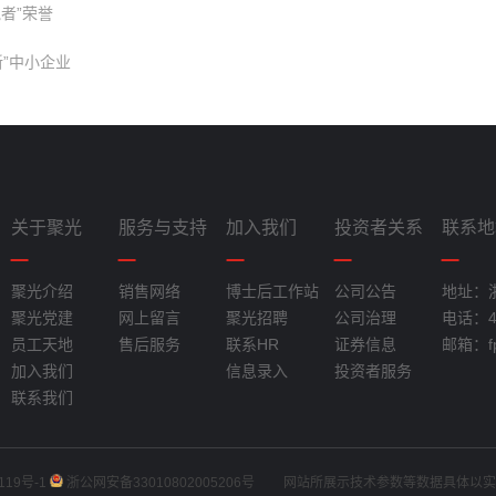
者”荣誉
”中小企业
关于聚光
服务与支持
加入我们
投资者关系
联系地
聚光介绍
销售网络
博士后工作站
公司公告
地址：
聚光党建
网上留言
聚光招聘
公司治理
电话：40
员工天地
售后服务
联系HR
证券信息
邮箱：fpi
加入我们
信息录入
投资者服务
联系我们
119号-1
浙公网安备33010802005206号
网站所展示技术参数等数据具体以