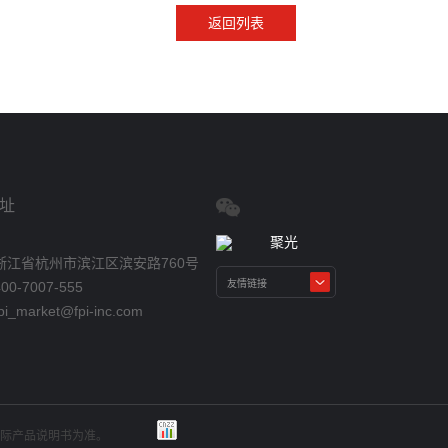
返回列表
址
浙江省杭州市滨江区滨安路760号
0-7007-555
_market@fpi-inc.com
实际产品说明书为准。