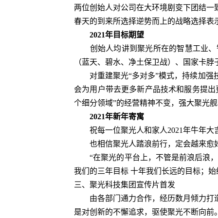
两位创始人对公司在大环境剧变下团结一
春天的到来所选择逆势而上的战略选择表
2021年目标期望
创始人均讲到聚光所在的智慧工业、智
（蓝天、碧水、净土保卫战）、国家卡脖
对重建聚光“多对多”模式，持续加强技
会为用户带去更多新产品技术和服务提出
个细分领域”的经营精神不变，强大聚光
2021年新年寄寓
祝每一位聚光人和家人2021年牛年大吉
也相信聚光人踏浪前行，定会越来愈好
“在聚光的平台上，不管是前浪后浪，希
我们的三年目标 十年我们长远的目标；
三、聚光科技集团宣传片首发
由各部门通力合作，经历数月倾力打造
是对创新的不懈追求，驱使聚光不断向前