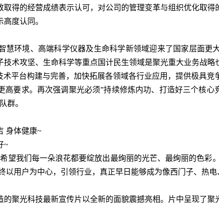
致取得的经营成绩表示认可，对公司的管理变革与组织优化取得
示高度认同。
慧环境、高端科学仪器及生命科学新领域迎来了国家层面更大
子技术攻坚、生命科学等重点国计民生领域是聚光重大业务战略
术平台构建与完善，加快拓展各领域各行业应用，提供极具竞
更高要求。再次强调聚光必须”持续修炼内功、打造好三个核心竞
舰队群。
 身体健康~
~
望我们每一朵浪花都要绽放出最绚丽的光芒、最绚丽的色彩。
始终以用户为中心，引领行业，真正早日能够成为像西门子、热电
的聚光科技最新宣传片以全新的面貌震撼亮相。片中呈现了聚光
。