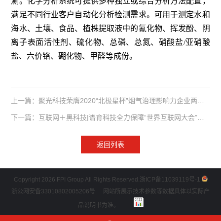
测。化学分析系统可提供多种独立或综合分析方法配置，
满足不同行业客户自动化分析检测需求。可用于测定水和
海水、土壤、食品、植株提取液中的氰化物、挥发酚、阴
离子表面活性剂、硫化物、总磷、总氮、硝酸盐/亚硝酸
盐、六价铬、硼化物、甲醛等成份。
上一篇：聚光科技荣膺2020“北极星杯”烟气治理影响力企业两项殊荣
下一篇：互联网＋黑科技|谱育科技全力保障“世界互联网大会”环境安全
返回列表
Copyright 2026 FPI Group All Rights Reserved.
浙ICP备11039119号-1
浙公网安备33010802005206号
网站所展示技术参数等数据具体以实际产
品说明书为准。