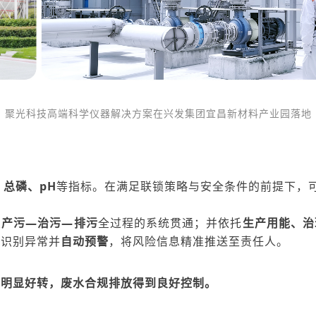
聚光科技高端科学仪器解决方案在兴发集团宜昌新材料产业园落地
、总磷、
pH
等指标。在满足联锁策略与安全条
件的前提下，
业
产污—治污—排污
全过程的系统贯通；并依托
生产用能、治
时识别异常并
自动预警
，将风险信息精准推送至责任人。
况明显好转，废水合规排放得到良好控制
。