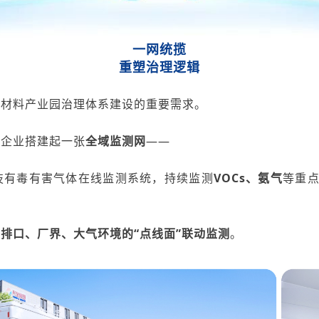
一网统揽
重塑治理逻辑
新材料产业园治理体系建设的
重要需求
。
为企业搭建起一张
全域监测网
——
技
有毒有害气体在线监测系统，持续监测
VOCs
、氨气
等重
。
现
排口
、厂界
、大气环境
的
“点线面”联动监测
。