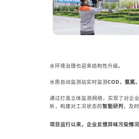
水环境治理也迎来结构性升级。
水质
自动监测站
实时
监测
COD、
氨氮
通过打造立体监测网络，实现了对企
析，构建对工况状态的
智能研判
，及
项
目运行以来，企业反馈
异味污染情