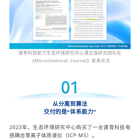
谱育科技助力生态环境研究中心
谭志强研究团队在
《
Microchemical
Journal》发表论文
从分离到算法
交付
的是“体系能力”
2023年，
生态环境研究中心
购买了一台谱育科技
电
感耦合等离子体质谱
仪（
ICP
-
MS
）。