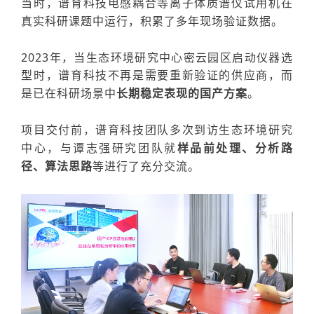
当时，谱育
科技
电感耦合等离子体质谱
仪
试用机在
真实科研课题中运行，积累了多年现场验证数据。
2023年，当
生态环境研究中心密云园区
启动仪器选
型时，谱育科
技不再是需要重新验证的供应商，而
是已在科研场景中
长期稳定表现的国产方案
。
项目交付前，谱育
科技
团队多次到访
生态环境研究
中心
，与
谭志强研究
团队就
样品前处理、分析路
径、算法思路
等进行了充分交流。