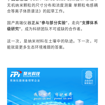
无机纳米颗粒的尺寸分布和浓度测量 单颗粒电感耦
合等离子体质谱法》
的起草工作。
国产高端仪器
正从
“参与部分实验”
，走向
“支撑体系
级研究”
，成为科研团队不可或缺的合作者。
这一次，是纳米材料在土壤中的轨迹。下一次，可
能就是更多生态环境难题的答案。