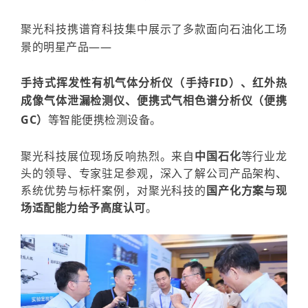
聚光科技
携谱育科技
集中展示了多款
面向石油化工场
景的
明星产品——
手持式挥发性有机气体分析仪（手持
FID）
、
红外热
成像气体泄漏检测仪
、
便携式气相色谱分析仪（便携
GC）
等
智能便携检测设备
。
聚光科技展位现场反响热烈。来自
中国石化
等行业龙
头的领导、专家驻足参观，深入了解公司
产品架构、
系统优势与标杆案例
，对聚光科技的
国产化方案与现
场适配能力给予高度认可
。