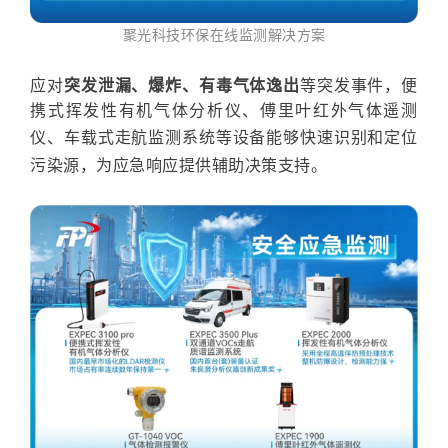
聚光科技
环保在线监测解决方案
应对
突发
泄漏、爆炸、
有毒气体逸出
等突发事件
，
便
携式
挥发性有机气体分析仪、傅里叶红外气体遥测
仪、车载式走航监测系
统
等设备能够
快速识别和定位
污染源
，为应急响应提供辅助决策支持。