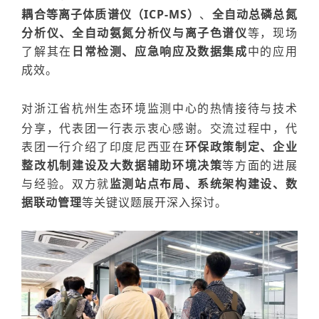
耦合等离子体质谱仪（ICP-MS）
、
全自动总磷总氮
分析仪、
全自动
氨氮分析仪与离子色谱仪
等，现场
了解其在
日常
检测
、应急响应及数据集成
中的应用
成效。
对
浙江省杭州生态环境监测中心
的热情接待与技术
分享，
代表团一行
表示衷心感谢。
交流过程中
，代
表团一行介绍了
印度尼西亚
在
环保政策制定、企业
整改机制建设及大数据辅助环境决策
等方面的进展
与经验。双方就
监测站点布局、系统架构建设、数
据联动管理
等关键议题
展开
深入探讨。