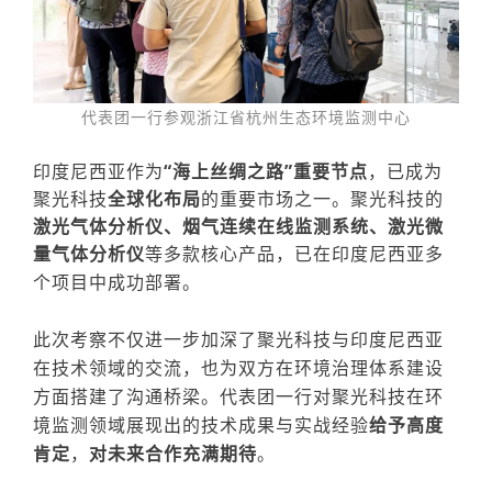
代表团一行参观
浙江省杭州生态环境监测中心
印度尼西亚
作为
“海上丝绸之路”重要节点
，
已成为
聚光科技
全球化布局
的重要
市场
之一。
聚光科技的
激光气体分析仪、烟气连续在线监测系统、激光微
量气体分析仪
等多款核心产品，已在
印度尼西亚
多
个项目中
成功部署
。
此次
考察
不仅进一步加深了
聚光科技与印度尼西亚
在
技术领域的交流
，也为
双方
在
环境治理体系建设
方面搭建了沟通桥梁。代表团一行对聚光科技在环
境监测领域展现出的技术
成果
与实战经验
给予高度
肯定
，
对未来合作充满期待
。