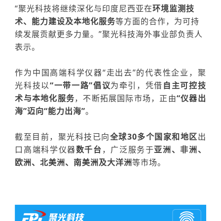
“
聚光科技将继续深化与
印度尼西亚
在
环境监测技
术、能力建设及本地化服务
等方面的合作，为可持
续发展贡献更多力量。”聚光科技海外事业部
负责人
表示。
作为中国高端
科学仪器
“走出去”的代表性企业
，
聚
光科技以
“一带一路”倡议
为牵引，凭借
自主可控技
术与本地化服务
，
不断拓展国际市场，正由
“仪器出
海”迈向“能力出海”
。
截至目前，聚光科技已向
全球
30多个国家和地区
出
口高端科学仪器
数千台
，广泛服务于
亚洲、非洲、
欧洲、北美洲、南美洲及大洋洲
等市场
。