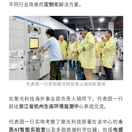
不同行业场景的
定制化
解决方案
。
代表团一行参观聚
光科技
青山湖创新基地
在聚光科技海外事业部负责人
陪同下，
代表团一行
前往
浙江省杭州生态环境监测中
心参观交流。
代表团一行实地考察了聚光科技部署在该中心的
水
质AI智能实验室
以及
多款
高端科学
仪器，包括
电感