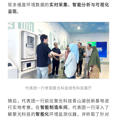
现多维度环境数据的
实时采集、智能分析与可视化
呈现
。
代表团一行参观聚光科技绿色科技展厅
随后，代表团一行前往聚光科技青山湖创新基地进
行实地考察。在
智能制造车间
，
代表团一行
深入了
解
聚光科技
的
智能化
环境监测
仪器
，并
听取了针对