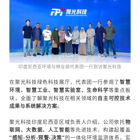
印度尼西亚环境与林业部代表团一行到访
聚光科技
在聚光科技绿色科技展厅，代表团一行参观了
智慧
环境、智慧工业、智慧实
验室
、
生命科学
等重点板
块，全面了解聚光科技在相关领域的
自主可控技术
成果与系统
解决
方案
。
聚光科技印度尼西亚区域负责人介绍，公司依托
物
联网、大数据、人工智能
等先进技术，构建起覆盖
“感知-分析-
预警-决策”
的一体化环境监测体系
，实