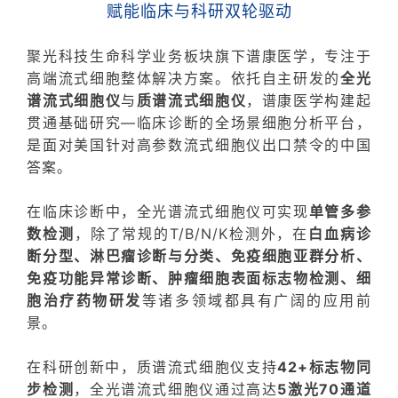
赋能临床与科研双轮驱动
聚光科技生命科学业务板块旗下谱康医学，专注于
高端流式细胞整体解决方案。依托自主研发的
全光
谱流式细胞仪
与
质谱流式细胞仪
，谱康
医学
构建起
贯通基础研究—临床诊断的全场景细胞分析平台，
是面对美国针对高参数流式细胞仪出口禁令的中国
答案。
在临床诊断中，全光谱流式细胞仪可实现
单管多参
数检测
，除了常规的T/B/N/K检测外，在
白血病诊
断分型
、
淋巴瘤诊断与分类
、
免疫细胞亚群分析
、
免疫功能异常诊断
、
肿瘤细胞表面标志物检测
、
细
胞治疗药物研发
等诸多领域都具有广阔的应用前
景。
在科研创新中，质谱流式细胞仪支持
42
+
标志物同
步检测
，全光谱流式细胞仪通过高达
5激光70通道