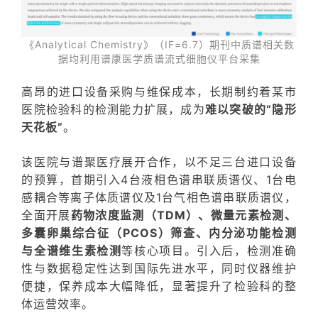
《Analytical Chemistry》（IF=6.7）期刊中质谱相关数
据均利用谱康医学质谱流式细胞仪平台采集
高昂的进口设备采购与维保成本，长期制约着某市
医院检验科的检测能力扩展，成为
难以突破的“隐形
天花板”
。
该医院与谱聚医疗展开合作，以不足三台进口设备
的预算，首期引入4台液相色谱串联质谱仪、1台电
感耦合等离子体质谱仪及1台气相色谱串联质谱仪，
全面开展
药物浓度监测（TDM）、微量元素检测、
多囊卵巢综合征（PCOS）筛查、内分泌功能检测
与全谱维生素检测
等核心项目。引入后，检测准确
性与数据稳定性达到国际先进水平，同时仪器维护
便捷，保养成本大幅降低，显著提升了检验科的整
体运营效率。