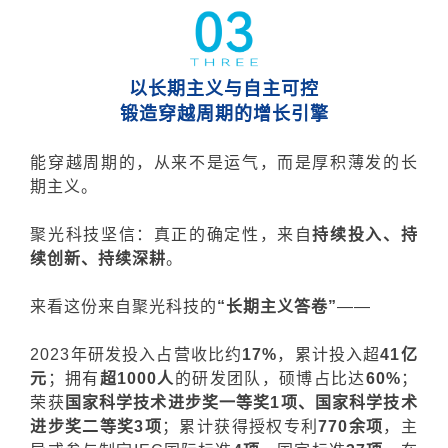
以长期主义与自主可控
锻造穿越周期的增长引擎
能穿越周期的，从来不是运气，而是厚积薄发的长
期主义。
聚光科技坚信：真正的确定性，来自
持续投入、持
续创新、持续深耕
。
来看这份来自聚光科技的
“长期主义答卷”
——
2023年研发投入占营收比约
17%
，累计投入超
41亿
元
；拥有
超1000人
的研发团队，硕博占比达
60%
；
荣获
国家科学技术进步奖
一
等奖1项、
国家科学技术
进步奖
二等奖3
项
；累计获得授权专利
770余项
，主