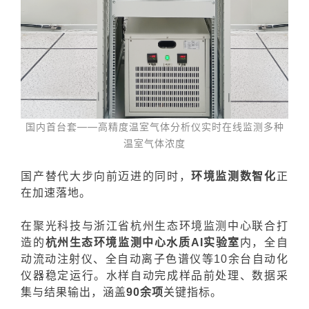
国内首台套——高精度温室气体分析仪实时在线监测多种
温室气体浓度
国产替代大步向前迈进的同时，
环境监测数智化
正
在加速落地。
在聚光科技与浙江省杭州生态环境监测中心联合打
造的
杭州生态环境监测中心水质AI实验室
内，全自
动流动注射仪、全自动离子色谱仪等10余台自动化
仪器稳定运行。水样自动完成样品
前处理、数据采
集与结果输出，涵盖
90余项
关键指标。