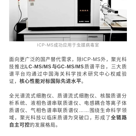
ICP-MS成功应用于虫媒病毒室
面向更广泛的国产替代需求，除ICP-MS外，聚光科
技推
出
LC-MS/MS与GC-MS/MS
质谱平台，三大质
谱平台均通过中国海关科学技术研究中心权威验
证，
核心性能对标国际先进水平
。
全光谱流式细胞仪、质谱流式细胞仪、核酸质谱分
析系统、液相色谱串联质谱
仪
、电感耦合等离子体
质谱
仪
、气相色谱串联质谱
仪
……围绕生命科学领
域，聚光科技以临床质谱为突破口，形成了
全链路
自主可控
的发展格局。