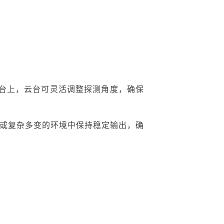
云台上，云台可灵活调整探测角度，确保
或复杂多变的环境中保持稳定输出，确