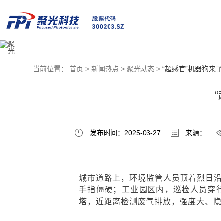
当前位置：
首页 >
新闻热点 >
聚光动态 >
“超感官”机器狗来
发布时间：2025-03-27
来源：
城市道路上，环境监管人员顶着烈日
手指僵硬；工业园区内，巡检人员穿
塔，近距离检测废气排放，强度大、