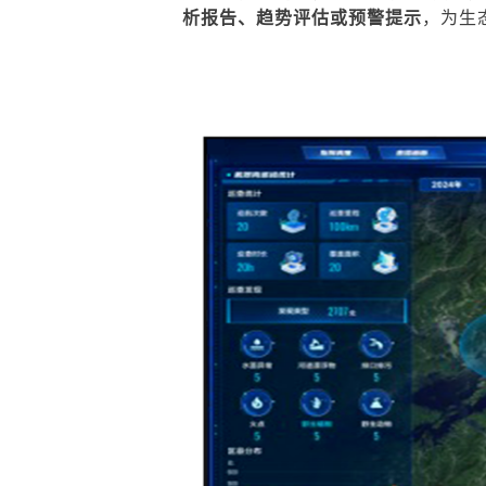
析报告、趋势评估或预警提示
，为生