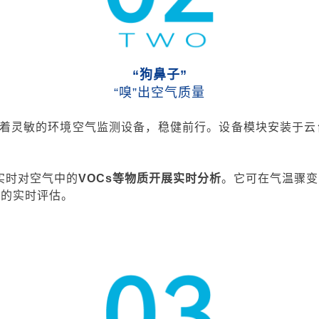
“狗鼻子”
“嗅”出空气质量
背着灵敏的环境空气监测设备，稳健前行。设备模块安装于
可实时对空气中的
VOCs等物质开展实时分析
。它可在气温骤变
准的实时评估。