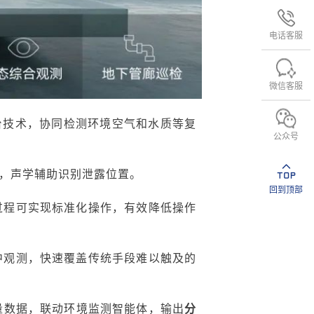
电话客服
微信客服
台技术，协同检测环境空气和水质等复
公众号
，声学辅助识别泄露位置。
回到顶部
过程可实现标准化操作，有效降低操作
中观测，快速覆盖传统手段难以触及的
量数据，联动环境监测智能体，输出
分