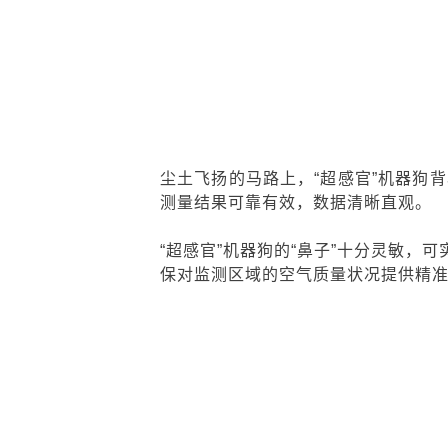
尘土飞扬的马路上，“超感官”机器狗
测量结果可靠有效，数据清晰直观。
“超感官”机器狗的“鼻子”十分灵敏，
保对监测区域的空气质量状况提供精