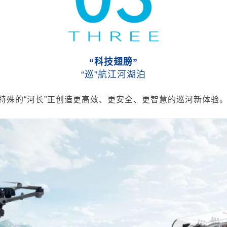
“科技翅膀”
“巡”航江河湖泊
位特殊的“河长”正创造更高效、更安全、更智慧的巡河新体验