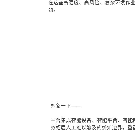
在这些高强度、高风险、复杂环境作
颈。
想象一下——
一台集成
智能设备、智能平台、智能
效拓展人工难以触及的感知边界，
重