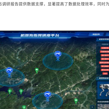
态调研报告提供数据支撑，显著提高了数据处理效率，同时