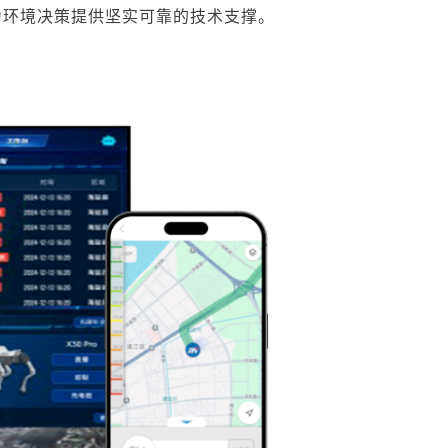
为环境决策提供坚实可靠的技术支撑。