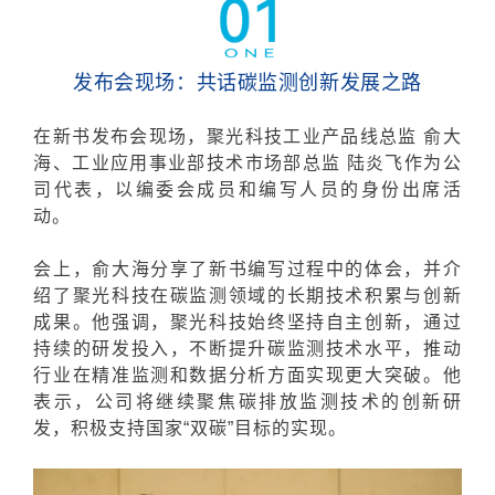
发布会现场：共话
碳监测创新发展之路
在新书发布会现场，聚光科技工业产品线总监 俞大
海、工业应用事业部技术市场部总监 陆炎飞作为公
司代表，以编委会成员和编写人员的身份出席活
动。
会上，俞大海分享了新书编写过程中的体会，并介
绍了聚光科技在碳监测领域的长期技术积累与创新
成果。他强调，聚光科技始终坚持自主创新，通过
持续的研发投入，不断提升碳监测技术水平，推动
行业在精准监测和数据分析方面实现更大突破。他
表示，公司将继续聚焦碳排放监测技术的创新研
发，积极支持国家“双碳”目标的实现。