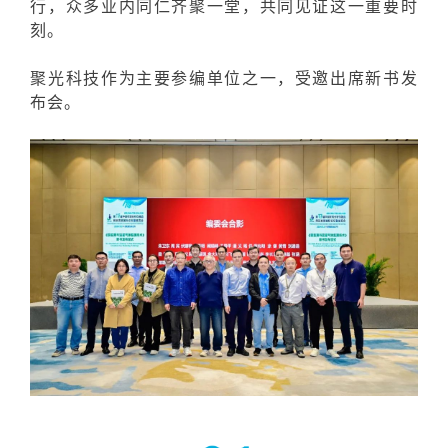
行，众多业内同仁齐聚一堂，共同见证这一重要时
刻。
聚光科技作为主要参编单位之一，受邀出席新书发
布会。