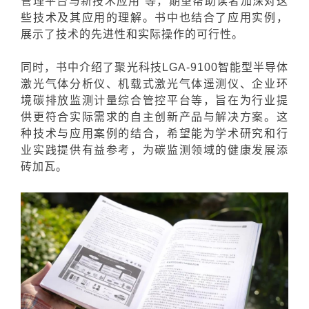
管理平台与新技术应用”等，期望帮助读者加深对这
些技术及其应用的理解。书中也结合了应用实例，
展示了技术的先进性和实际操作的可行性。
同时，书中介绍了聚光科技LGA-9100智能型半导体
激光气体分析仪、机载式激光气体遥测仪、企业环
境碳排放监测计量综合管控平台等，旨在为行业提
供更符合实际需求的自主创新产品与解决方案。这
种技术与应用案例的结合，希望能为学术研究和行
业实践提供有益参考，为碳监测领域的健康发展添
砖加瓦。