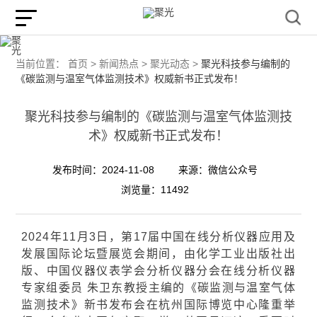
当前位置：
首页 >
新闻热点 >
聚光动态 >
聚光科技参与编制的
《碳监测与温室气体监测技术》权威新书正式发布！
聚光科技参与编制的《碳监测与温室气体监测技
术》权威新书正式发布！
发布时间：2024-11-08
来源：微信公众号
浏览量：11492
2024年11月3日，第17届中国在线分析仪器应用及
发展国际论坛暨展览会期间，由化学工业出版社出
版、中国仪器仪表学会分析仪器分会在线分析仪器
专家组委员 朱卫东教授主编的《碳监测与温室气体
监测技术》新书发布会在杭州国际博览中心隆重举