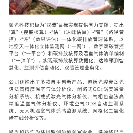
聚光科技积极为“双碳”目标实现提供有力支撑，提出
“算”（摸底核算）-“估”（达峰估算）-“管”（路径管
控）-“评”（效果评估）一体化碳排放管理体系，以
地空天一体化立体监测网（“一网”）、数字双碳管控
平台（“一平台”）和碳排放核算及温室气体清单编制
（“一清单”），实现碳排放核算数据化、达峰预测智
慧化、监测评估自动化、双碳管理业务化。
公司还推出了多款自主创新产品，包括光腔衰荡光
谱法高精度温室气体分析仪、闭路式CO
涡度通量
2
分析系统、机载式激光气体分析仪、气相色谱法高
精度温室气体分析仪、环境空气ODS自动监测系
统、无人机温室气体遥感监测系统、网格化二氧化
碳在线分析仪等。
聚光科技作为环境监测领域领军企业，将始终以自