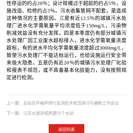
性停运的约占
20
％；设计规模过于超前的约占
5
％，设
施改造、检修约占
5
％。污水收集管网不配套，是造成
这种情况的主要原因。三是有近
12.5
％的城镇污水处
理厂进水化学需氧量平均浓度低于
150mg/L
，污染物
削减效益没有充分发挥。四是本季度仍有部分城镇污
水处理厂因工业废水超标排入，进水化学需氧量浓度
超标，有的进水平均化学需氧量浓度超过
3000mg/L
，
致使污水处理厂不能达标运行，也给设施运行安全带
来极大隐患。五是仍有近
20
％的城镇污水处理厂化验
和报表不规范，或不具备基本化验能力，没有按照规
定进行检测。
上一篇：总站召开噪声例行监测技术规范研讨与编制工作会议
下一篇：江苏太湖流域再建55个水站
返回列表