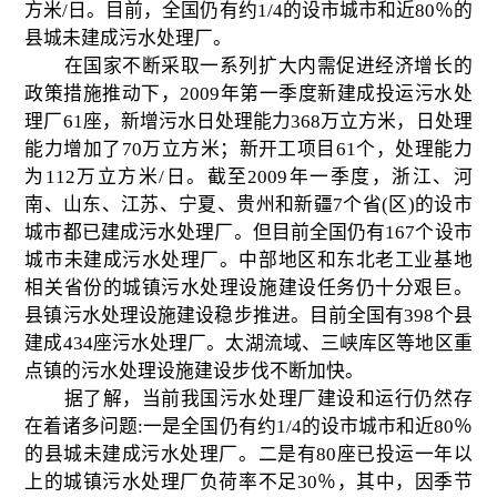
方米
/
日。目前，全国仍有约
1/4
的设市城市和近
80
％的
县城未建成污水处理厂。
在国家不断采取一系列扩大内需促进经济增长的
政策措施推动下，
2009
年第一季度新建成投运污水处
理厂
61
座，新增污水日处理能力
368
万立方米，日处理
能力增加了
70
万立方米；新开工项目
61
个，处理能力
为
112
万立方米
/
日。截至
2009
年一季度，浙江、河
南、山东、江苏、宁夏、贵州和新疆
7
个省
(
区
)
的设市
城市都已建成污水处理厂。但目前全国仍有
167
个设市
城市未建成污水处理厂。中部地区和东北老工业基地
相关省份的城镇污水处理设施建设任务仍十分艰巨。
县镇污水处理设施建设稳步推进。目前全国有
398
个县
建成
434
座污水处理厂。太湖流域、三峡库区等地区重
点镇的污水处理设施建设步伐不断加快。
据了解，当前我国污水处理厂建设和运行仍然存
在着诸多问题
:
一是全国仍有约
1/4
的设市城市和近
80
％
的县城未建成污水处理厂。二是有
80
座已投运一年以
上的城镇污水处理厂负荷率不足
30
％，其中，因季节