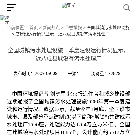
当前位置：
首页 >
新闻热点 >
荣誉播报 >
全国城镇污水处理设施
一季度建设运行情况显示，近八成县城没有污水处理厂
全国城镇污水处理设施一季度建设运行情况显示，
近八成县城没有污水处理厂
发布时间：2009-09-09
来源：
浏览量：22529
中国环境报记者 刘晓星 北京报道住房和城乡建设部
近期通报了全国城镇污水处理设施
2009
年第一季度建
设和运行情况。数据显示，截至今年
3
月底，全国设市
城市、县及部分重点建制镇
(
以下简称
“
城镇
”)
共建成污
水处理厂
1590
座，处理能力达
9204
万立方米
/
日。全国
在建城镇污水处理项目
1885
个，设计能力约
5517
万立