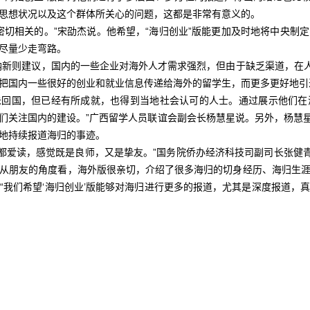
思想状况以及这个群体所关心的问题，这都是非常有意义的。
相关的。”宋劭杰说。他希望，“海归创业”版能更加及时地将中央制
尽量少走弯路。
则建议，国内的一些企业对海外人才需求强烈，但由于缺乏渠道，在人才
把国内一些很好的创业和就业信息传递给海外的留学生，而更多更好地引
未回国，但已经有所成就，也得到当地社会认可的人士。通过展示他们在
们关注国内的建设。”广西留学人员联谊会副会长杨慧星说。另外，杨慧星也
地持续报道海归的事迹。
读，感觉既是良师，又是挚友。”国务院侨办经济科技司副司长张健青
从朋友的角度看，海外版很亲切，介绍了很多海归的切身经历、海归生
“我们希望‘海归创业’版能够对海归进行更多的报道，尤其是深度报道，