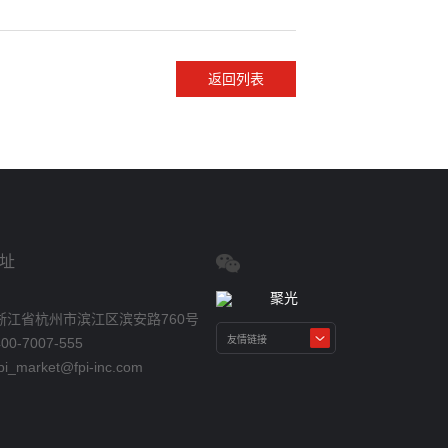
返回列表
址
浙江省杭州市滨江区滨安路760号
0-7007-555
_market@fpi-inc.com