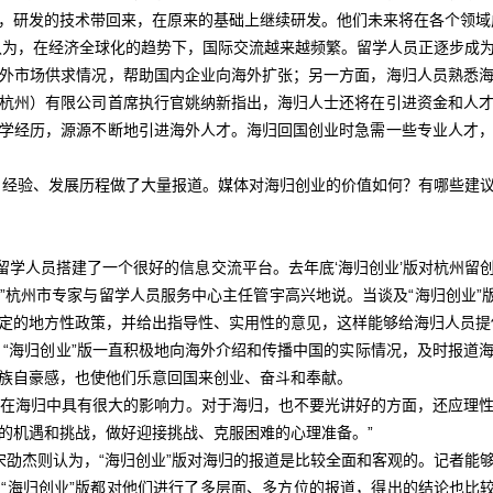
，研发的技术带回来，在原来的基础上继续研发。他们未来将在各个领域
，在经济全球化的趋势下，国际交流越来越频繁。留学人员正逐步成为
外市场供求情况，帮助国内企业向海外扩张；另一方面，海归人员熟悉
杭州）有限公司首席执行官姚纳新指出，海归人士还将在引进资金和人
学经历，源源不断地引进海外人才。海归回国创业时急需一些专业人才
经验、发展历程做了大量报道。媒体对海归创业的价值如何？有哪些建
留学人员搭建了一个很好的信息交流平台。去年底‘海归创业’版对杭州留
”杭州市专家与留学人员服务中心主任管宇高兴地说。当谈及“海归创业”版
定的地方性政策，并给出指导性、实用性的意见，这样能够给海归人员提
海归创业”版一直积极地向海外介绍和传播中国的实际情况，及时报道海
族自豪感，也使他们乐意回国来创业、奋斗和奉献。
在海归中具有很大的影响力。对于海归，也不要光讲好的方面，还应理
的机遇和挑战，做好迎接挑战、克服困难的心理准备。”
杰则认为，“海归创业”版对海归的报道是比较全面和客观的。记者能够
“海归创业”版都对他们进行了多层面、多方位的报道，得出的结论也比较