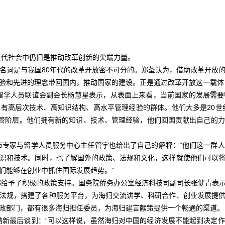
代社会中仍旧是推动改革创新的尖端力量。
词是与我国80年代的改革开放密不可分的。郑荃认为，借助改革开放
验和先进的理念带回国内，推动国家的建设。正是通过改革开放这一载体，
人员联谊会副会长杨慧星表示，从表面上来看，当前国家的发展需要
有高层次技术、高知识结构、高水平管理经验的群体。他们大多是20世纪
高管阶层。他们拥有新的知识、技术、管理经验，他们回国贡献出自己的
家与留学人员服务中心主任管宇也给出了自己的解释：“他们这一群人
识和技术。同时，也了解国外的政策、法规和文化，这样就使他们可以
们能够在创业中抓住国际发展趋势。”
予了积极的政策支持。国务院侨务办公室经济科技司副司长张健青表示
法规，搭建了各种服务平台，为海归交流讲学、科研合作、创业发展提
政部门，都有很多海归担任委员，为海归建言献策提供一个畅通的渠道。
最后谈到：“可以这样说，虽然海归对中国的经济发展不能起到决定作