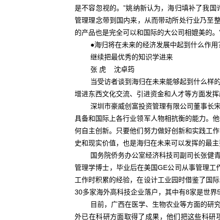
是不容忽视的。”姚纳新认为，海归填补了我国
管理理念带到国内来，从而带动所处行业乃至整
的产品也是完全可以和国际的大公司相媲美的。
●海归将在未来的经济发展中起到什么作用
继续把最优秀的知识学进来
张 虎 沈卓筠
当受访者谈到海归在未来能够起到什么样的作
增进东西文化交流、引进资金和人才等方面发挥
深圳市豪威创富投资管理有限公司董事长宋劭
具备和国际上各行业领军人物相抗衡的能力。他
何自主创新。只要他们努力做好创新和实践工作
史和现实价值，也是海归在未来可以发挥的最主
国务院侨务办公室经济科技司副司长张健青以
管理学博士，毕业后在美国GE公司从事管理工
工作时积累的经验，在设计工业园时借鉴了国际
30多家海外高科技企业落户，其中有8家是世界5
目前，广西在医学、生物农业等方面的研究都
外已在科研方面取得了成果，他们把这些科研