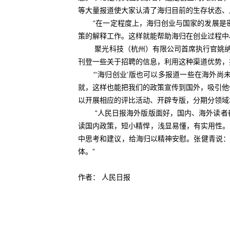
等大量报道使大家认清了海归目前的生存状态、
“在一定程度上，海归创业与国家的发展是密切
策的解释工作。这样就能帮助海归在创业过程中
聚光科技（杭州）有限公司首席执行官姚纳新
刊登一些关于招聘的信息，利用这种渠道优势，
“‘海归创业’版也可以多报道一些在海外尚
就，这样也能把我们的政策宣传到国外，吸引他
以开展相应的评比活动、开辟专版，分期分领域
“人民日报海外版版面好，国内、海外读者都爱
读国内政策，短小精悍，浅显易懂，有实用性。
中思考和建议，给海归以精神安慰。张健青说：
体。”
作者： 人民日报