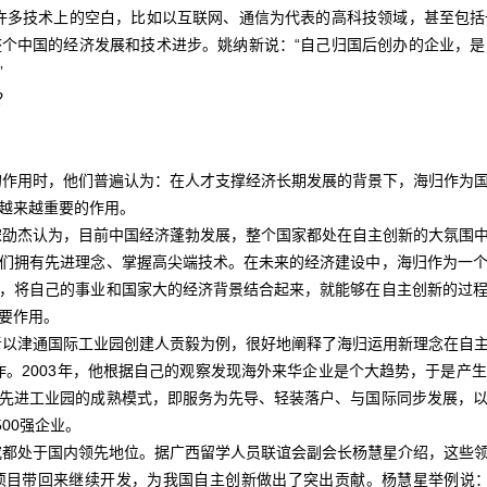
许多技术上的空白，比如以互联网、通信为代表的高科技领域，甚至包
个中国的经济发展和技术进步。姚纳新说：“自己归国后创办的企业，
”
？
用时，他们普遍认为：在人才支撑经济长期发展的背景下，海归作为国
越来越重要的作用。
杰认为，目前中国经济蓬勃发展，整个国家都处在自主创新的大氛围中
们拥有先进理念、掌握高尖端技术。在未来的经济建设中，海归作为一
，将自己的事业和国家大的经济背景结合起来，就能够在自主创新的过
要作用。
津通国际工业园创建人贡毅为例，很好地阐释了海归运用新理念在自主
作。2003年，他根据自己的观察发现海外来华企业是个大趋势，于是产
先进工业园的成熟模式，即服务为先导、轻装落户、与国际同步发展，
00强企业。
处于国内领先地位。据广西留学人员联谊会副会长杨慧星介绍，这些领
项目带回来继续开发，为我国自主创新做出了突出贡献。杨慧星举例说：