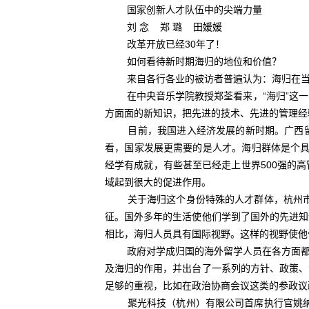
国家创新人才队伍中的尖端力量
刘 念 郑 璐 田媛媛
改革开放已经30年了！
如何看待新时期海归的地位和价值？
来自各行各业的被访者普遍认为：海归在当
在中央音乐学院教授郑荃看来，“海归”这一名
方面面的新知识，把先进的技术、先进的管理经
目前，我国进入经济发展的新时期。广西留学
看，国家发展更需要的是人才。海归群体是个具
经学有成就，有些甚至已经走上世界500强的
域起到很大的促进作用。
关于海归这个身份特殊的人才群体，杭州市专
征。国外多年的生活使他们学到了国外的先进知
相比，海归人员具有国际视野。这样的视野使他
政府对学成归国的海外留学人员在各方面都给
及海归的作用，并出台了一系列的方针、政策、
足够的重视，比如在政治协商会议这类的参政议
聚光科技（杭州）有限公司首席执行官姚纳新