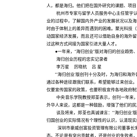
人，都是海归。他们把在国外研究的课题、项目
杭州市专家与留学人员服务中心主任管宇认为
业的过程中，了解国内外产业的发展状况以及海
时由于体制上的差异而遇到的困难。聚光科技（
动国家经济发展，而且还可以借助自身的海外留
过这种方式间接为国家引进大量人才。
●一年来，“海归创业”版对海归的创业趋势、
海归创业历程的忠实记录者
李万星 厉晓杭 吕 星
“‘海归创业’版创刊十分及时，为海归和海外
通过各种途径跟我们联系，希望能够过来创业。
仅要宣传国家的政策，也要积极宣传各地政府制
中央音乐学院教授郑荃表示，创刊一年来，“
外华人来说，这都是一种鼓励，增强了他们的民
谈及将来，郑荃也真诚谏言：“‘海归创业’版
归国创业的实际情况有个理性的认识，认清现实
深圳市豪威创富投资管理有限公司董事长宋劭
态。不论是有突出贡献者，还是创业的失败者，