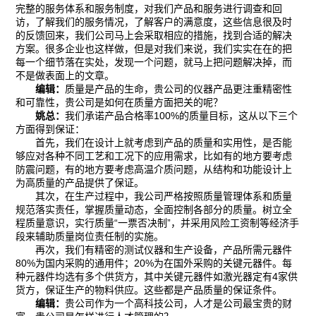
完整的服务体系和服务制度，对我们产品和服务进行调查和回
访，了解我们的服务情况，了解客户的满意度，这些信息很及时
的反馈回来，我们公司马上会采取相应的措施，找到合适的解决
方案。很多企业也这样做，但是对我们来说，我们实实在在的把
每一个细节落在实处，发现一个问题，就马上把问题解决掉，而
不是做表面上的文章。
编辑：
质量是产品的生命，贵公司的仪器产品更注重精密性
和可靠性，贵公司是如何在质量方面把关的呢？
姚总：
我们承诺产品合格率100%的质量目标，这从以下三个
方面得到保证：
首先，我们在设计上就考虑到产品的质量和实用性，是否能
够应对各种不同工艺和工况下的应用需求，比如有的地方要考虑
防震问题，有的地方要考虑高温介质问题，从结构和功能设计上
为高质量的产品提供了保证。
其次，在生产过程中，我公司严格按照质量管理体系和质量
规范落实责任，掌握质量动态，全面控制各部分的质量。树立全
程质量意识，实行质量“一票否决制”，并采用风险工资制等经济手
段来辅助质量岗位责任制的实施。
再次，我们有精密的测试仪器和生产设备，产品所需元器件
80%为国内采购的通用件；20%为在国外采购的关键元器件。每
种元器件均选有多个供货方，其中关键元器件如激光器定有4家供
货方，保证生产的物料供应。这些都是产品质量的保证条件。
编辑：
贵公司作为一个高科技公司，人才是公司最宝贵的财