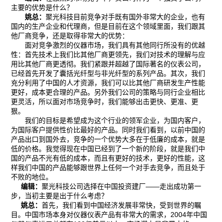
主要的优势是什么？
姚总：
聚光科技目前竞争对手既有国外非常大的企业，也有
国内的生产企业和代理商，但是目前在这个领域里面，我们跟其
他厂商竞争，还是取得非常大的优势：
面对竞争激烈的仪器市场，我们具有其他同行所没有的优越
性：首先技术上我们比其他厂商更领先，我们对技术的理解与应
用比其他厂商更透彻。我们紧跟并超越了国际著名的仪表公司，
已经首先开发了囊括光纤型与非光纤型的系列产品。其次，我们
充分利用了中国的人才资源，我们可以比其他厂商研发生产性能
更好，成本更合理的产品。另外我们公司的策略与同行企业相比
更灵活，所以面对市场竞争时，我们能够出击更快、更准、更
狠。
我们的目标是希望成为这个行业的领军企业，为国内客户，
为国际客户提供性价比最好的产品。同时我们看到，以前中国的
产品出口到国外去，竞争的一个优势大多在于低廉的成本，就是
低的价格。我觉得现在中国已经到了一个新的阶段，就是我们中
国的产品不光有低的成本，而且有更好的技术，更好的性能，这
样我们中国的产品能够跟世界上任何一个对手去竞争，而且处于
不败的地位。
编辑：
聚光科技公司选择在中国投资建厂——走出成功第一
步，当初主要是出于什么考虑？
姚总：
首先，我们看到中国经济发展非常快，受到世界的瞩
目。中国市场本身对仪器仪表产品有非常大的需求，2004年中国