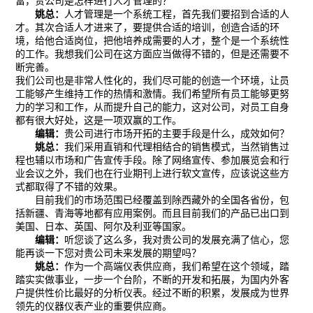
富，贵公司是怎样进行人才管理的？
姚总：
人才管理是一个系统工程，首先我们要招到合适的人
才。其次合适人才进来了，要提供合适的培训，创造合适的环
境，给他合适岗位，把他培养成需要的人才，整个是一个系统性
的工作。我想我们公司在这方面应当做得不错的，但是还需要不
断完善。
我们公司也是非常人性化的，我们尽可能的创造一个环境，让员
工能够产生维持工作的热情和激情。我们希望所有员工能够更努
力的学习和工作，从而提升自己的能力，这对公司，对员工自身
都有很大好处，这是一项双赢的工作。
编辑：
贵公司进行市场开拓的主要手段是什么，成效如何？
姚总：
我们采用直销和代理相结合的销售模式，当然销售过
程也辅以市场和广告宣传手段。除了网络宣传、参加展览会和行
业会议之外，我们也在行业期刊上进行软文宣传，应该说这些方
式都取得了不错的效果。
目前我们的市场范围已经覆盖到除西藏外的全国各省份，包
括新疆、青海等地都有应用案例。而且目前我们的产品已出口到
美国、日本、英国、阿尔及利亚等国家。
编辑：
听您谈了这么多，我对贵公司的发展充满了信心，您
能再谈一下您对贵公司未来发展的期望吗？
姚总：
作为一个高端仪表供应商，我们希望在这个领域，踏
踏实实做事业，一步一个台阶，不断的开发和拓展，为国内外客
户提供性价比最好的分析仪表。经过不断的积累，发展成为世界
领先的仪器仪表产业的重要供应商。