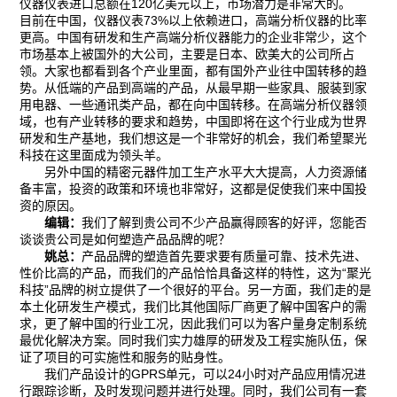
仪器仪表进口总额在120亿美元以上，市场潜力是非常大的。
目前在中国，仪器仪表73%以上依赖进口，高端分析仪器的比率
更高。中国有研发和生产高端分析仪器能力的企业非常少，这个
市场基本上被国外的大公司，主要是日本、欧美大的公司所占
领。大家也都看到各个产业里面，都有国外产业往中国转移的趋
势。从低端的产品到高端的产品，从最早期一些家具、服装到家
用电器、一些通讯类产品，都在向中国转移。在高端分析仪器领
域，也有产业转移的要求和趋势，中国即将在这个行业成为世界
研发和生产基地，我们想这是一个非常好的机会，我们希望聚光
科技在这里面成为领头羊。
另外中国的精密元器件加工生产水平大大提高，人力资源储
备丰富，投资的政策和环境也非常好，这都是促使我们来中国投
资的原因。
编辑：
我们了解到贵公司不少产品赢得顾客的好评，您能否
谈谈贵公司是如何塑造产品品牌的呢？
姚总：
产品品牌的塑造首先要求要有质量可靠、技术先进、
性价比高的产品，而我们的产品恰恰具备这样的特性，这为“聚光
科技”品牌的树立提供了一个很好的平台。另一方面，我们走的是
本土化研发生产模式，我们比其他国际厂商更了解中国客户的需
求，更了解中国的行业工况，因此我们可以为客户量身定制系统
最优化解决方案。同时我们实力雄厚的研发及工程实施队伍，保
证了项目的可实施性和服务的贴身性。
我们产品设计的GPRS单元，可以24小时对产品应用情况进
行跟踪诊断，及时发现问题并进行处理。同时，我们公司有一套