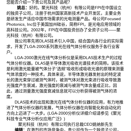
您能否介绍一下贵公司及其产品呢？
姚总：
好的。聚光科技（杭州）有限公司是FPI在中国设立
的独资子公司，注册于杭州国家高新技术产业开发区，主要业务
是研发生产适应中国市场需求的光电测量产品。母公司Focused
Photonics, Inc位于美国加州硅谷，简称FPI，是光电应用领域的
高科技公司。2002年，FPI在中国投资创办了全资子公司——聚
光科技（杭州）有限公司。
我公司率先将DLAS技术引入中国，结合国内各行业的实际需
求，开发了LGA-2000系列激光在线气体分析仪服务于各行业客
户。
LGA-2000激光在线气体分析仪是采用DLAS技术生产的过程
气体分析仪器。DLAS是半导体激光吸收光谱技术的简称。该技术
是利用激光能量被气体分子“选频”吸收形成吸收光谱的原理来测量
气体浓度的一种技术。具体来说，半导体激光器发射出的特定波
长的激光束穿过被测气体时，被测气体对激光束进行吸收导致激
光强度产生衰减，激光强度的衰减与被测气体含量成正比，因
此，通过测量激光强度衰减信息就可以分析获得被测气体的浓
度。
DLAS技术的出现和激光在线气体分析仪器的应用，有力地推
进了气体分析仪器的发展，气体分析仪器在向智能化和自动化的
方向上迈进了一大步。(LGA-2000分析仪详细介绍请参见《聚光
科技专业气体分析仪应用广泛》)
聚光科技（杭州）有限公司执行总裁CEO姚纳新先生
编辑：
在激烈的市场竞争中，贵公司作为一个独资子公司，