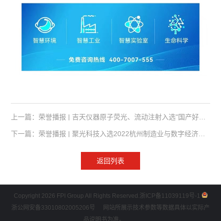
上一篇：荣誉播报 | 吉天仪器原子荧光、流动注射入选"国产好仪器"
下一篇：荣誉播报 | 聚光科技入选2022杭州制造业与数字经济百强，旗下谱育科技入选高成长性企业百强！
返回列表
Copyright 2026 FPI Group All Rights Reserved.
浙ICP备11039119号-1
浙公网安备33010802005206号
网站所展示技术参数等数据具体以实际产
品说明书为准。