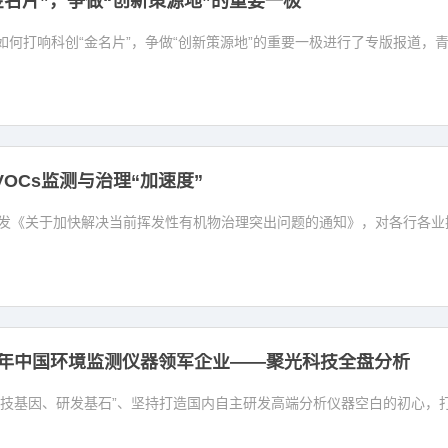
金名片”，争做“创新策源地”的重要一极
如何打响科创“金名片”，争做“创新策源地”的重要一极进行了专版报道，青
VOCs监测与治理“加速度”
印发《关于加快解决当前挥发性有机物治理突出问题的通知》，对各行各业挥
021年中国环境监测仪器领军企业——聚光科技全盘分析
科技基因、研发基石”、坚持打造国内自主研发高端分析仪器空白的初心，打