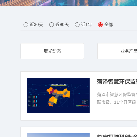
近30天
近90天
近1年
全部
聚光动态
业务产
菏泽智慧环保监
菏泽市智慧环保监管
联市级、11个县区级