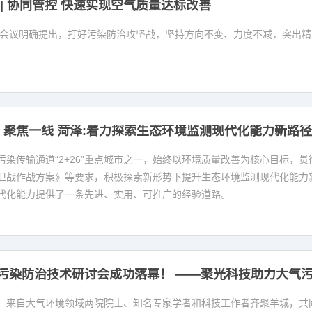
| 协同管控 快速实现空气质量达标改善
工作会议明确提出，打好污染防治攻坚战，坚持方向不变、力度不减，突出
| 聚焦一线 菏泽:着力探索生态环境监测现代化能力新路
污染传输通道“2+26”重点城市之一，始终以环境质量改善为核心目标，
卫战作战方案》等要求，积极探索新形势下提升生态环境监测现代化能力
代化能力提供了一条先进、实用、可推广的经验道路。
污染防治技术研讨会成功落幕！ ——聚光科技助力大气
，来自大气环境领域两院院士、知名专家学者和科技工作者齐聚羊城，共