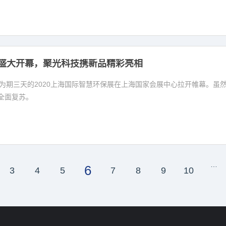
盛大开幕，聚光科技携新品精彩亮相
日，为期三天的2020上海国际智慧环保展在上海国家会展中心拉开帷幕。
全面复苏。
…
6
3
4
5
7
8
9
10