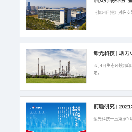
临安打响科创“
《杭州日报》对临安
聚光科技 | 助力
8月4日生态环境部
定。
前瞻研究 | 2
聚光科技一直秉承“