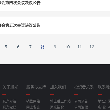
事会第四次会议决议公告
事会第五次会议决议公告
…
8
5
6
7
9
10
11
12
关于聚光
服务与支持
加入我们
投资者关系
联系地
聚光介绍
销售网络
博士后工作站
公司公告
地址：
聚光党建
网上留言
聚光招聘
公司治理
电话：40