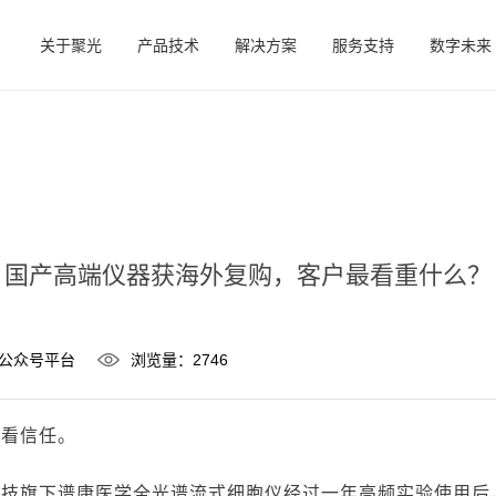
关于聚光
产品技术
解决方案
服务支持
数字未来
国产高端仪器获海外复购，客户最看重什么？
公众号平台
浏览量：2746
购看信任。
科技旗下
谱康医学全光谱流式细胞仪
经过一年高频实验使用后