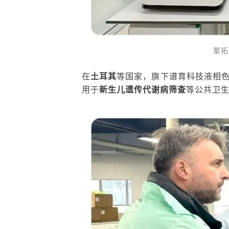
聚拓
在
土耳其
等国家，旗下谱育科技液相色谱
用于
新生儿遗传代谢病筛查
等公共卫