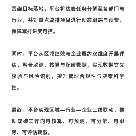
围绕目标落地，平台将达峰任务分解至各部门与
行业，并
对重点减排项目进行动态跟踪与预警
，
保障减排进度可控。
同时，平台
从区域绩效与企业履约双维度开展评
估
，融合监测、核算与配额数据，实现数据交叉
校验与风险识别，提升管理合规性与决策科学
性。
最终，平台
实现区域—行业—企业三级联动
，推
动双碳工作向可核算、可预测、可分解、可跟
踪、可评估转型。