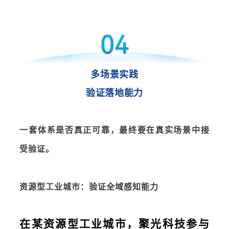
多场景实践
验证落地能力
一套体系是否真正可靠，最终要在真实场景中接
受验证。
资源型工业城市：验证全域感知能力
在某资源型工业城市，聚光科技参与