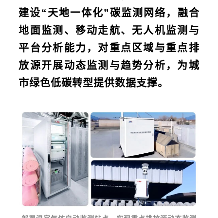
建设“天地一体化”碳监测网络，融合
地面监测、移动走
航、
无人机监测
与
平台分析能力
，对重点区域与重点排
放源开展动态监测与趋势分析，为城
市绿色低碳转型提供数据支撑。