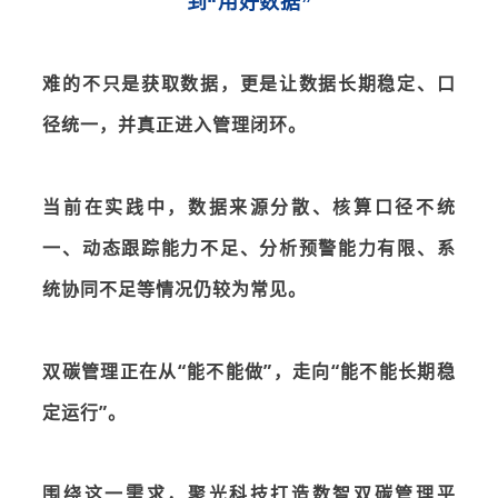
到
“
用好数据
”
难的不只是获取数据，更是让数据
长期稳定
、
口
径统一
，并真正进入
管理闭环
。
当前在实践中，数据来源分散、核算口径不统
一、动态跟踪能力不足、分析预警能力有限、系
统协同不足等情况仍较为常见。
双碳管理正在从“能不能做”，走向
“能不能长期稳
定运行”。
围绕这一需求，聚光科技打造
数智双碳管理平