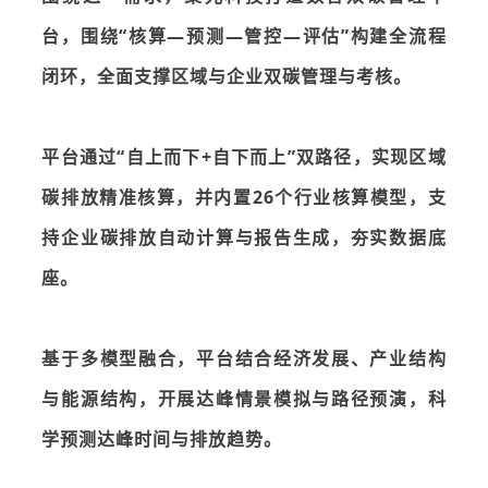
台
，围绕
“核算—预测—管控—评估”
构建全流程
闭环，全面支撑区域与企业双碳管理与考核。
平台通过“自上而下+自下而上”双路径，实现区域
碳排放精准核算，并内置
26个
行业核算模型，
支
持企业碳排放自动计算与报告生成
，夯实数据底
座。
基于多模型融合，平台结合经济发展、产业结构
与能源结构，开展达峰情景模拟与路径预演，
科
学预测达峰时间与排放趋势
。