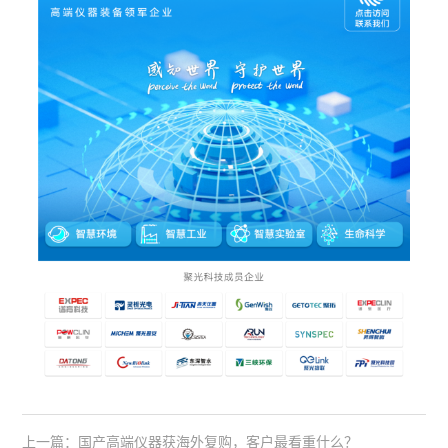
上一篇：国产高端仪器获海外复购，客户最看重什么？