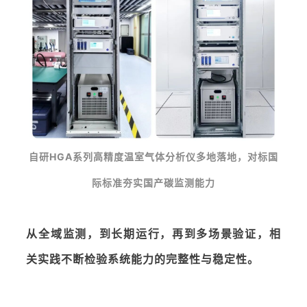
自研
HGA系列高精度温室气体分析仪
多地落地，对标国
际标准夯实国产碳监测能力
从
全域监测
，到
长期运行
，再到
多场景验证
，相
关实践不断检验系统能力的完整性与稳定性。