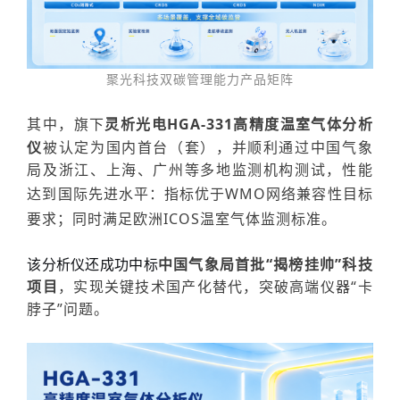
聚光科技双碳管理能力产品矩阵
其中，旗下
灵析光电
HGA-331
高精度温室气体分析
仪
被认定为国内首台（套），并顺利通过中国气象
局及浙江、上海、广州等多地监测机构测试，性能
达到国际先进水平：
指标优于
WMO
网络兼容性目标
要求；
同时满足欧洲
ICOS
温室气体监测标准
。
中国气象局首批“揭榜挂帅”科技
该分析仪还成功中标
项目
，实现关键技术国产化替代，突破高端仪器“卡
脖子”问题。