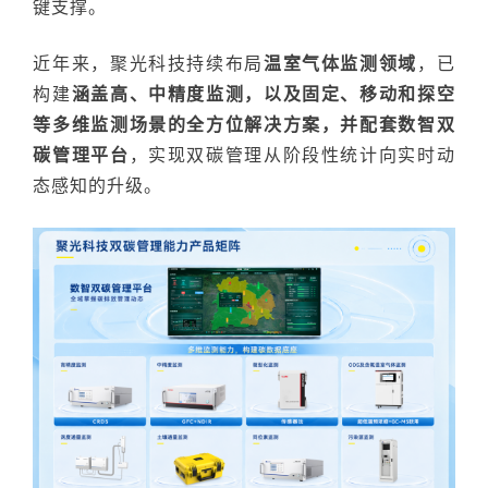
键支撑。
近年来，聚光科技持续布局
温室气体监测领域
，
已
构建
涵盖高、中精度监测，以及固定、移动和探空
等多维监测场景的全方位解决方案，并配套
数智双
碳管理平台
，实现双碳管理从阶段性统计向实时动
态感知的升级。