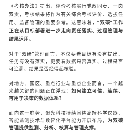
《考核办法》提出，评价考核实行党政同责、一岗
双责，考核结果将作为有关综合考核评价、选拔任
用、监督管理的重要参考。这意味着，
“双碳”工作
正在从目标部署进一步走向责任落实、过程管理与
结果运用
。
对于“双碳”管理而言，不仅要看目标有没有提出、
任务有没有落实，更要看数据是否真实、过程是否
可追溯、结果是否经得起核验。
对地方、园区、重点行业与重点企业而言，一个越
来越关键的问题正在浮现：
如何建立可信、连续、
可用于决策的数据体系？
面向这一趋势，聚光科技持续围绕高端科学仪器、
智能监测技术与数智化平台能力开展布局，
为双碳
管理提供监测、分析、核算与管理支撑
。