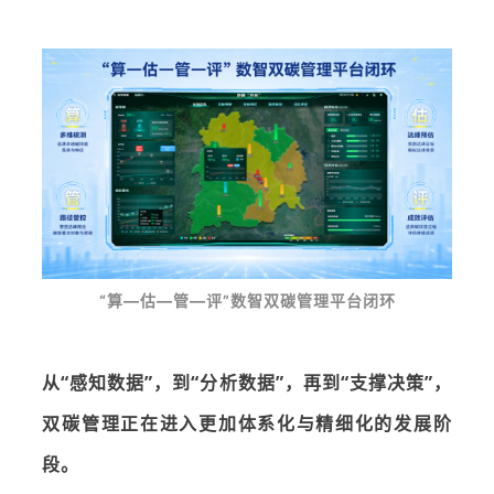
“算—估—管—评”
数智
双碳管理平台闭环
从
“感知数据”
，到
“分析数据”
，再到
“支撑决策”
，
双碳管理正在进入更加体系化与精细化的发展阶
段。