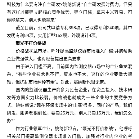
科技为什么要专注自主研发?姚纳新说:“自主研发费时费力，但只
有这样才能建立起核心竞争优势，建立门槛，拿来主义容易，可
你能拿来，别人也能拿来”
截至目前，公司共申请专利398项，已取得专利240项，其中
发明专利84项，实用新型152项，外观设计4项。
聚光不打价格战
价格战扰乱市场，呼吁提高监测仪器市场准入门槛;并购帮助
企业做强做大，也对经营提出更高要求
由于进入门槛不高，目前国内监测仪器市场中的企业鱼龙混
杂，“有些企业技术也不行，资本也不大，这样的企业要做大很
难，但扰乱市场绰绰有余”。对此，姚纳新也很无奈。
国内的监测仪器生产商多为民营企业，在资金投入、技术研
发等方面实力比较弱，价格战也就成为一些企业的主要竞争方
式。姚纳新说:“现在环保市场中的‘山寨’很多，同样的产品，我们
研发、服务都很到位，要卖25万元，别人只卖15万元，我们怎么
办?”
作为行业领军企业，姚纳新坦言，“聚光不打价格战”，他呼吁
相关部门提高监测仪器市场准入门槛，加强对行业内企业的考