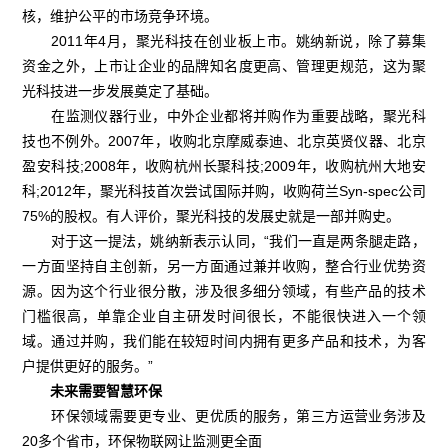
核，维护公平的市场竞争环境。
2011年4月，聚光科技在创业板上市。姚纳新说，除了募集
资金之外，上市让企业的品牌知名度更高、管理更规范，这为聚
光科技进一步发展奠定了基础。
在监测仪器行业，中外企业都将并购作为重要战略，聚光科
技也不例外。2007年，收购北京摩威泰迪、北京英贤仪器、北京
盈安科技;2008年，收购杭州长聚科技;2009年，收购杭州大地安
科;2012年，聚光科技首次尝试国际并购，收购荷兰Syn-spec公司
75%的股权。有人评价，聚光科技的发展史就是一部并购史。
对于这一提法，姚纳新表示认同，“我们一直是两条腿走路，
一方面坚持自主创新，另一方面通过兼并收购，整合行业优势资
源。因为这个行业很分散，涉及很多细分领域，有些产品的技术
门槛很高，单靠企业自主研发时间很长，不能很快进入一个领
域。通过并购，我们能在较短时间内拥有更多产品和技术，为客
户提供更好的服务。”
未来需要智慧环保
环保领域需要更专业、更优质的服务，第三方运营业务涉及
20多个省市，环保物联网让监测更全面