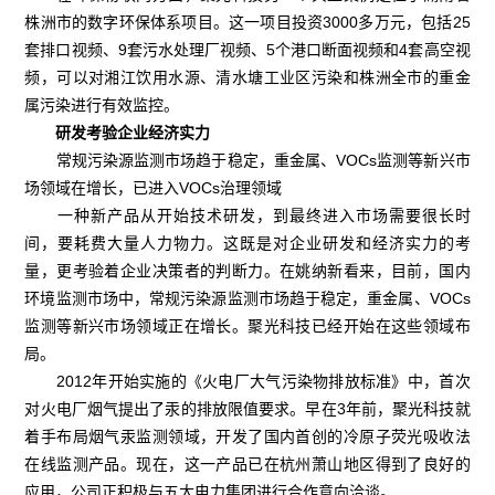
株洲市的数字环保体系项目。这一项目投资3000多万元，包括25
套排口视频、9套污水处理厂视频、5个港口断面视频和4套高空视
频，可以对湘江饮用水源、清水塘工业区污染和株洲全市的重金
属污染进行有效监控。
研发考验企业经济实力
常规污染源监测市场趋于稳定，重金属、VOCs监测等新兴市
场领域在增长，已进入VOCs治理领域
一种新产品从开始技术研发，到最终进入市场需要很长时
间，要耗费大量人力物力。这既是对企业研发和经济实力的考
量，更考验着企业决策者的判断力。在姚纳新看来，目前，国内
环境监测市场中，常规污染源监测市场趋于稳定，重金属、VOCs
监测等新兴市场领域正在增长。聚光科技已经开始在这些领域布
局。
2012年开始实施的《火电厂大气污染物排放标准》中，首次
对火电厂烟气提出了汞的排放限值要求。早在3年前，聚光科技就
着手布局烟气汞监测领域，开发了国内首创的冷原子荧光吸收法
在线监测产品。现在，这一产品已在杭州萧山地区得到了良好的
应用，公司正积极与五大电力集团进行合作意向洽谈。