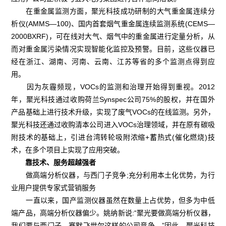
在重金属监测方面，聚光科技成功研制的大气重金属连续分
析仪(AMMS—100)、国内首套烟气重金属连续监测系统(CEMS—
2000BXRF)，可在线对大气、烟气中的重金属进行定量分析，从
而对重金属污染情况实现智能化监控及预警。目前，这些仪器已
经在浙江、湖南、河南、云南、江苏等省的多个监测点得到应
用。
因为灰霾频现，VOCs的监测和治理开始得到重视。2012
年，聚光科技通过收购荷兰Synspec公司75%的股权，并在国外
产品基础上进行技术升级，实现了废气VOCs的在线监测。另外，
聚光科技还通过收购清本公司进入VOCs治理领域，并在原有碳吸
附技术的基础上，引进台湾转轮吸附浓缩+蓄热式(催化燃烧)技
术，在多个项目上实现了应用突破。
靠技术、服务超越强者
做高端分析仪器，与西门子竞争;充分利用本土化优势，为行
业用户提供专家式营销服务
一直以来，国产监测仪器虽然在数量上占优势，但多为中低
端产品，高端分析仪器偏少。姚纳新说:“聚光要做高端分析仪器，
我们要与西门子、赛默飞世尔这样的公司竞争。”因此，聚光科技