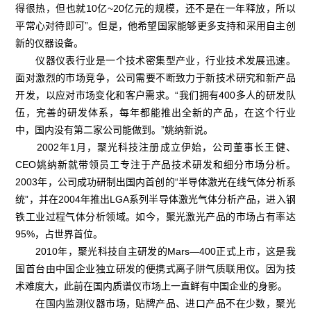
得很热，但也就10亿~20亿元的规模，还不是在一年释放，所以
平常心对待即可”。但是，他希望国家能够更多支持和采用自主创
新的仪器设备。
仪器仪表行业是一个技术密集型产业，行业技术发展迅速。
面对激烈的市场竞争，公司需要不断致力于新技术研究和新产品
开发，以应对市场变化和客户需求。“我们拥有400多人的研发队
伍，完善的研发体系，每年都能推出全新的产品，在这个行业
中，国内没有第二家公司能做到。”姚纳新说。
2002年1月，聚光科技注册成立伊始，公司董事长王健、
CEO姚纳新就带领员工专注于产品技术研发和细分市场分析。
2003年，公司成功研制出国内首创的“半导体激光在线气体分析系
统”，并在2004年推出LGA系列半导体激光气体分析产品，进入钢
铁工业过程气体分析领域。如今，聚光激光产品的市场占有率达
95%，占世界首位。
2010年，聚光科技自主研发的Mars—400正式上市，这是我
国首台由中国企业独立研发的便携式离子阱气质联用仪。因为技
术难度大，此前在国内质谱仪市场上一直鲜有中国企业的身影。
在国内监测仪器市场，贴牌产品、进口产品不在少数，聚光