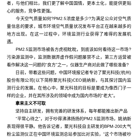
者，与他们相比，我们更了解中国国情，更本土化，能提供更贴
心的服务，竞争性更强。
今天空气质量如何?PM2.5浓度是多少?为满足公众对空气质
量信息的要求，城市环境空气质量状况发布平台正在越来越多的
地方出现。在这一过程中，环境监测行业获得了难得的发展机
遇。
PM2.5监测市场被各方虎视眈眈，到底该如何看待这一市场?
污染源监测中，监测数据弄虚作假问题屡禁不止，第三方运营被
看作解决这一问题的“良方”之一，仪器生产商对此做了哪些准备?
日前，带着这些问题，中国环境报记者专访了聚光科技(杭州)
股份有限公司(以下简称聚光科技)CEO姚纳新，与其探讨国内监
测行业的发展。在他心中，聚光科技的目标是要成为像西门子一
样的企业，并在其所涉及的领域中成为国内市场的“老大”。
拿来主义不可取
坚持自主研发，拥有完善的研发体系，每年都能推出新产品
“平常心待之”，对于吵得沸沸扬扬的PM2.5监测市场，姚纳新
表现得很平静。他告诉记者，聚光科技自主研发的BPM-200大气
粉尘监测仪正在中国环境监测总站参加比对实验，“这个市场被吵