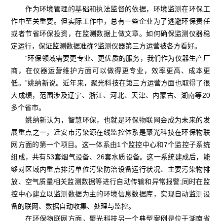
作为环境管理的基础和执法监督的依据，环境监测在环保工
作中至关重要。但实际工作中，总有一些企业为了逃避环保责任
或者节省环保投资，在监测数据上做文章。如何确保监测仪器稳
定运行，保证监测数据准确?监测仪器第三方运营被各方看好。
“环保领域需要更专业、更优质的服务，我们作为仪器生产厂
商，在仪器运营维护方面可以做得更专业，效率更高、成本更
低。”姚纳新说。近年来，聚光科技在第三方运营方面也取得了很
大成绩，范围涉及辽宁、浙江、河北、天津、内蒙古、湖南等20
多个省市。
姚纳新认为，智慧环保，也就是环保物联网会成为未来的发
展重点之一，迁安市污染源在线监控体系是聚光科技在环保物联
网方面的第一个项目。这一体系由1个监控中心和7个监控子系统
组成，共有53套烟气设备、26套水质设备。这一系统建成后，能
够对区域内重点排污单位污染防治设备运行状况、主要污染物排
放、空气质量相关监测数据等进行自动传输和异常报警;同时在监
控中心建立以监测数据为主的环境信息数据库，实现自动监测设
备的联网、数据自动收集、处理与监控。
在环保物联网方面，聚光科技另一个典型案例是位于湖南省