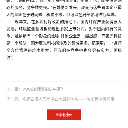
想，与他们相比，我们更了解中国国情，更本土化，能提供更贴
心的服务，竞争性更强。”在姚纳新看来，聚光与这些跨国企业最
大的差距在于时间短、积累不够，但可以在局部领域进行超越。
近年来，在多项利好政策的推动下，国内环保产业获得很大
发展，环境监测领域也涌现出多家上市公司。对于国内同行的竞
争，姚纳新有一个形象的比喻:其他企业是一艘战舰，而聚光科技
是一个舰队，因为聚光科技所涉及的领域更多、范围更广，“进行
全方位管理的难度更大，但我们在竞争中也会更有实力，更稳
健”。
上一篇：VOCs治理谁能执牛耳？
下一篇：构建区域大气环境立体监测体系——访无锡中科光电技术有限公司总经理万学平
返回列表