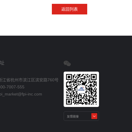
返回列表
址
浙江省杭州市滨江区滨安路760号
0-7007-555
_market@fpi-inc.com