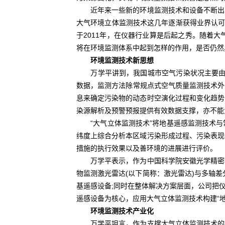
近年来一些新的环境监测技术和设备不断出现
大气环境立体监测技术这几年逐渐获得业界认可
于2011年，在仪器行业算是后起之秀。随着大
将在环境监测体系中起到怎样的作用，是否仍然
环境监测技术新思想
万学平讲到，我国城市空气污染状况主要由近地面
数据，监测方法除常规点式空气质量监测技术外
息来确定污染物的动态时空演化过程和变化趋势
染源解析及预警预报提供有效数据支撑，亦不能
“大气立体监测技术”将地基遥感监测技术与
纬度上综合分析本区域污染形成过程、污染表现
措施的执行效果以及善环境的进展进行评价。
万学平表示，作为中国科学院安徽光学精密机
物监测激光雷达(以下简称：激光雷达)与多轴
基遥感设备;同时在整体解决方案层面，公司把
遥感设备为核心，应用大气立体监测技术构建“
环境监测技术产业化
万学平坦言，作为支撑大气立体监测技术的核