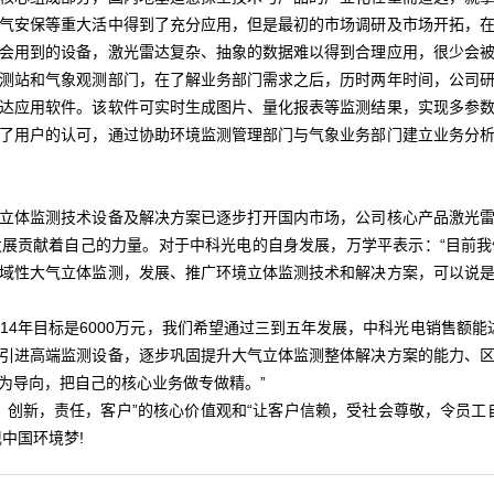
气安保等重大活中得到了充分应用，但是最初的市场调研及市场开拓，
会用到的设备，激光雷达复杂、抽象的数据难以得到合理应用，很少会
测站和气象观测部门，在了解业务部门需求之后，历时两年时间，公司
达应用软件。该软件可实时生成图片、量化报表等监测结果，实现多参
了用户的认可，通过协助环境监测管理部门与气象业务部门建立业务分
体监测技术设备及解决方案已逐步打开国内市场，公司核心产品激光雷
展贡献着自己的力量。对于中科光电的自身发展，万学平表示：“目前
域性大气立体监测，发展、推广环境立体监测技术和解决方案，可以说
014年目标是6000万元，我们希望通过三到五年发展，中科光电销售额
引进高端监测设备，逐步巩固提升大气立体监测整体解决方案的能力、
为导向，把自己的核心业务做专做精。”
新，责任，客户”的核心价值观和“让客户信赖，受社会尊敬，令员工
中国环境梦!