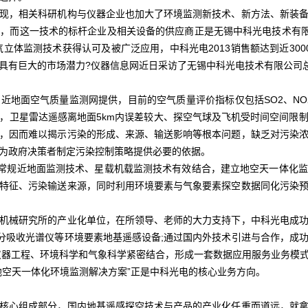
，相关科研机构与仪器企业也加大了环境监测新技术、新方法、新装备
，而这一技术的标杆企业及相关设备的供应商正是无锡中科光电技术有限
气立体监测技术获得认可及被广泛应用，中科光电2013销售额达到近300
具有巨大的市场潜力?仪器信息网近日采访了无锡中科光电技术有限公司
空气质量监测网提供，目前的空气质量评价指标仅包括SO2、NO2、C
，卫星雷达遥感离地面5km内误差较大、探空气球及飞机受时间空间限
，因而难以揭示污染的形成、来源、输送影响等根本问题，缺乏对污染
为政府决策者制定污染控制策略提供必要的依据。
常规近地面监测技术、星载机载监测技术有效结合，建立地空天一体化监
特征、污染输送来源，同时利用环境要素与气象要素探空数据同化污染
械研究所的产业化单位，在所领导、老师的大力支持下，中科光电成功
差分吸收光谱仪等环境要素地基遥感设备;通过国内外技术引进与合作，成
仪器工程、环境科学和气象科学紧密结合，形成一套数据应用服务业务模
地空天一体化环境监测解决方案”正是中科光电的核心业务方向。
心组成部分，国内地基遥感探空技术与产品的产业化任重而道远，就拿