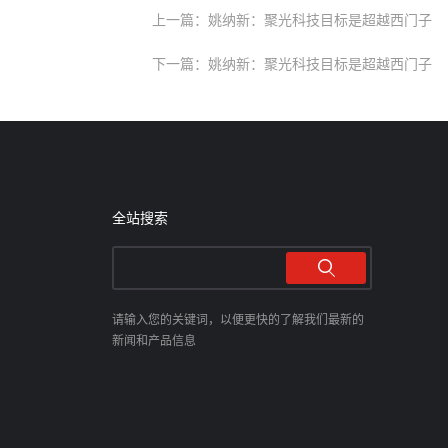
上一篇：姚纳新：聚光科技目标是超越西门子
下一篇：姚纳新：聚光科技目标是超越西门子
全站搜索
请输入您的关键词，以便更快的了解我们最新的
新闻和产品信息