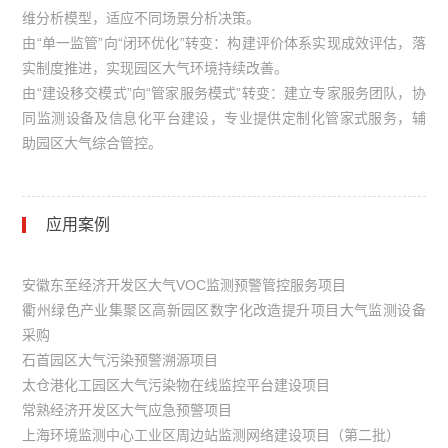
维分析模型，适应不同场景分析决策。
由“单一监管”向“闭环优化”转变：构建评价体系实现成效评估，落
实制度推进，实现园区大气环境持续改善。
由“建设移交模式”向“管家服务模式”转变：建立专家服务团队，协
同监测设备及信息化平台建设，专业提供定制化管家式服务，辅
助园区大气综合管控。
应用案例
安徽东至经济开发区大气VOC监测预警管控服务项目
衢州绿色产业集聚区高新园区数字化改造提升项目大气监测设备
采购
石首园区大气污染预警溯源项目
太仓港化工园区大气污染物在线监控平台建设项目
常熟经济开发区大气应急预警项目
上海环境监测中心工业区周边站监测网络建设项目（第二批）