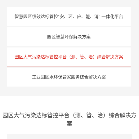
智慧园区绩效达标管控“安、环、应、能、消” 一体化平台
园区智慧环保解决方案
园区大气污染达标管控平台（测、管、治）综合解决方案
工业园区水环保管家服务综合解决方案
园区大气污染达标管控平台（测、管、治）综合解决方
案