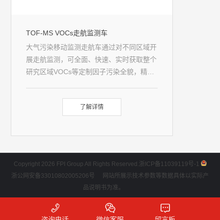
TOF-MS VOCs走航监测车
大气污染移动监测走航车通过对不同区域开
展走航监测，可全面、快速、实时获取整个
研究区域VOCs等定制因子污染全貌，精确
定位重点污染企业及其内部重点污染源。
通过走航观测结果，有针对性提出区域整体
了解详情
监管方案，并可配合业务化巡查，对区域污
染防治工作效果进行评估，以达到高效、灵
活管控重点区域的目的。
Copyright 2026 FPI Group All Rights Reserved.
浙ICP备11039119号-1
浙公网安备33010802005206号
网站所展示技术参数等数据具体以实际产
品说明书为准。
咨询电话
微信客服
留言板