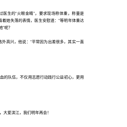
过医生的“火眼金睛”，要求现场称体重，称量是
表，看着她失落的表情，医生安慰道：“等明年体重达
她”呢？
格外高兴，他说：“平常因为出差很多，其实一直
献血的队伍，不仅用志愿行动践行公益初心，更用
，大爱滨江，我们明年再会！