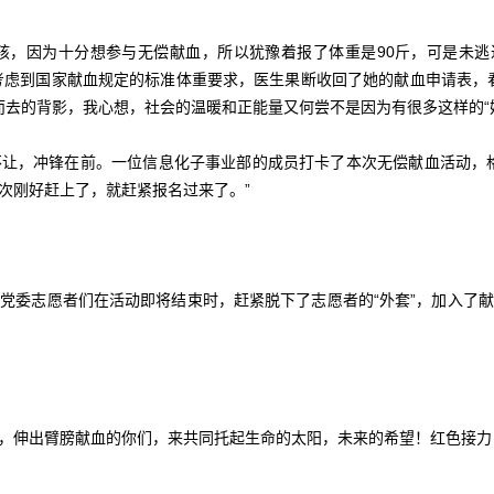
孩，因为十分想参与无偿献血，所以犹豫着报了体重是90斤，可是未逃
5kg，考虑到国家献血规定的标准体重要求，医生果断收回了她的献血申请
而去的背影，我心想，社会的温暖和正能量又何尝不是因为有很多这样的“
让，冲锋在前。一位信息化子事业部的成员打卡了本次无偿献血活动，
次刚好赶上了，就赶紧报名过来了。”
党委志愿者们在活动即将结束时，赶紧脱下了志愿者的“外套”，加入了
，伸出臂膀献血的你们，来共同托起生命的太阳，未来的希望！红色接力