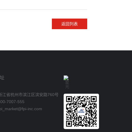
返回列表
址
浙江省杭州市滨江区滨安路760号
0-7007-555
_market@fpi-inc.com