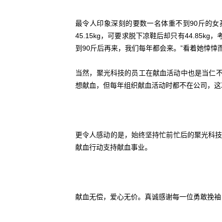
最令人印象深刻的要数一名体重不到90斤的女
45.15kg，可要求脱下凉鞋后却只有44.8
到90斤后再来，我们每年都会来。”看着她悻悻
当然，聚光科技的员工在献血活动中也是当仁不
想献血，但每年组织献血活动时都不在公司，这
更令人感动的是，始终坚持忙前忙后的聚光科技
献血行动支持献血事业。
献血无偿，爱心无价。真诚感谢每一位勇敢挽袖