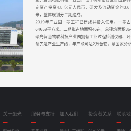
聚光智慧物联科技产业园，位于杭州临安区青山湖科技
定资产投资4.8 亿元人民币，研发及流动资金约3.6
米，整体规划分二期建成。
2019年产业园一期工程已建成并投入使用。一期占
64659平方米。二期拟占地面积46亩，总建筑面积35
聚光智慧物联科技产业园拥有工业过程检测仪器、环
条先进产业生产线，年产能可达2万台套，是国家分
关于聚光
服务与支持
加入我们
投资者关系
联系地
聚光介绍
销售网络
博士后工作站
公司公告
地址：