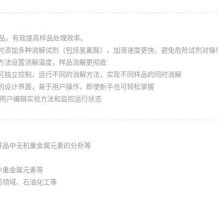
样品，有效提高样品处理效率。
时添加多种消解试剂（包括氢氟酸），加液速度更快，避免危险试剂对操
方法设置消解温度，样品消解更彻底
可独立控制，运行不同的消解方法，实现不同样品的同时消解
的设计界面，易于用户操作，即使新手也可轻松掌握
方便用户编辑实验方法和监控运行状态
样品中无机重金属元素的分析等
中重金属元素等
药领域、石油化工等