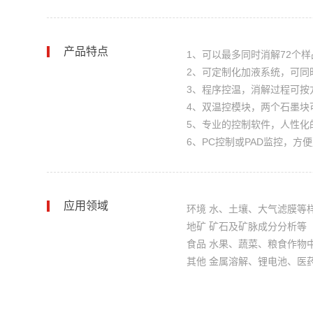
产品特点
1、可以最多同时消解72个
2、可定制化加液系统，可同
3、程序控温，消解过程可按
4、双温控模块，两个石墨块
5、专业的控制软件，人性化
6、PC控制或PAD监控，
应用领域
环境 水、土壤、大气滤膜等
地矿 矿石及矿脉成分分析等
食品 水果、蔬菜、粮食作物
其他 金属溶解、锂电池、医