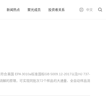
新闻热点
聚光成员
投资者关系
中文
国 EPA 3010a标准国标GB 5009.12-2017以及HJ 737-
法消解的原理，可实现同批次72个样品的大通量、全自动样品消