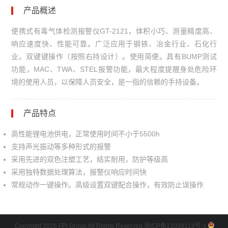
产品概述
便携式有毒气体检测报警仪GT-2121，体积小巧、测量精度高、
响应速度快、性能可靠。广泛应用于钢铁、冶金行业、石化行
业。双键键操作（按照右持设计）。使用简便。具有BUMP测试
功能，MAC、TWA、STEL报警功能，最大程度提醒身处危险环
境的使用人员，以保障人员安全，是一指的信赖的手持设备。
产品特点
高性能锂电池供电，正常使用时间不小于5500h
支持声光振动等多种形式的报警
采用先进的双色注塑工艺，结实耐用，防护等级高
采用独特数据处理算法，报警仪响应时间快
常规动作一键操作。高级设置双键配合操作，有效防止误操作
Copyright 2026 FPI Group All Rights Reserved.
浙ICP备11039119号-1