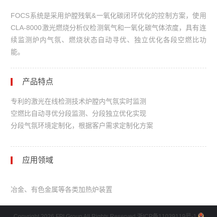
FOCS系统是采用炉膛残氧&一氧化碳闭环优化的控制方案，使用
CLA-8000激光燃烧分析仪检测氧气和一氧化碳气体浓度，具有连
续监测炉内气氛、燃烧状态自动寻优、独立优化各段空燃比功
能。
产品特点
专利的激光在线检测技术炉膛内气氛实时监测
空燃比自动寻优分段监测、分段独立优化实现
分段气氛环境定制化，根据客户需求定制化方案
应用领域
冶金、有色金属等各类加热炉装置
Copyright 2026 FPI Group All Rights Reserved.
浙ICP备11039119号-1