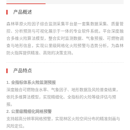
产品概述
森林草原火险因子综合监测采集平台是一套集数据采集、质量管
控、分析预测与可视化展示于一体的专业软件系统。平台深度融
合多维火险算法模型，整合实时监测数据、气象预报、可燃物调
查与地形信息，实现公里级网格化火险预警与态势分析，为森林
防火指挥提供精准、高效的决策支持。
产品特点
1. 全指标体系火险监测预报
深度融合可燃物含水率、气象因子、地形数据及风险普查结果，
依托多维算法模型，实现精细化、全指标的火险等级评估与预
报。
2. 公里级精细化网格预警
支持超高分辨率网格预警，实现林区火险空间分布的精准刻画与
风险定位。