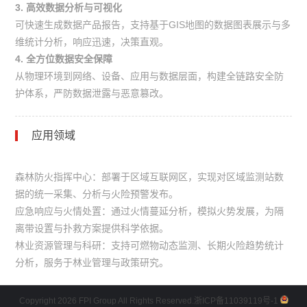
3. 高效数据分析与可视化
可快速生成数据产品报告，支持基于GIS地图的数据图表展示与多
维统计分析，响应迅速，决策直观。
4. 全方位数据安全保障
从物理环境到网络、设备、应用与数据层面，构建全链路安全防
护体系，严防数据泄露与恶意篡改。
应用领域
森林防火指挥中心：部署于区域互联网区，实现对区域监测站数
据的统一采集、分析与火险预警发布。
应急响应与火情处置：通过火情蔓延分析，模拟火势发展，为隔
离带设置与扑救方案提供科学依据。
林业资源管理与科研：支持可燃物动态监测、长期火险趋势统计
分析，服务于林业管理与政策研究。
Copyright 2026 FPI Group All Rights Reserved.
浙ICP备11039119号-1