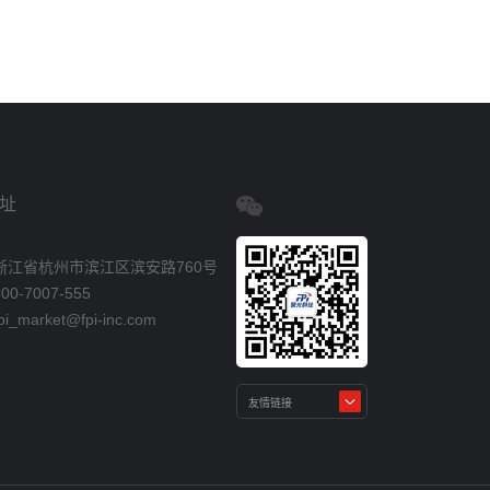
址
浙江省杭州市滨江区滨安路760号
0-7007-555
_market@fpi-inc.com