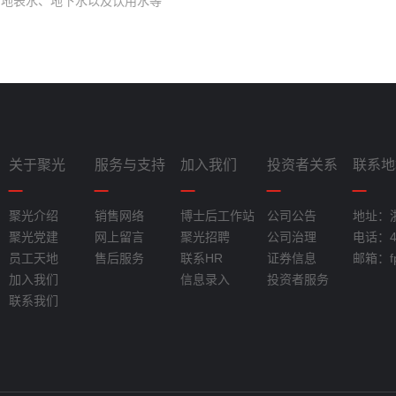
、地表水、地下水以及饮用水等
关于聚光
服务与支持
加入我们
投资者关系
联系地
聚光介绍
销售网络
博士后工作站
公司公告
地址：
聚光党建
网上留言
聚光招聘
公司治理
电话：40
员工天地
售后服务
联系HR
证券信息
邮箱：fpi
加入我们
信息录入
投资者服务
联系我们