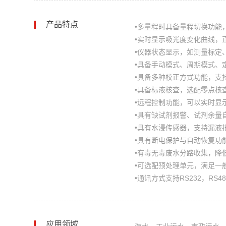
产品特点
•多量程时具备量程切换功能
•实时显示吸光度变化曲线，
•仪器状态显示，如测量标定
•具备手动模式、周期模式、
•具备多种校正方式功能，支
•具备标液核查，选配零点核
•远程控制功能，可以实时显
•具有缺试剂报警、试剂余量
•具有水浸传感器，支持漏液
•具有断电保护与自动恢复功
•有毒无毒废水分路收集，降
•可选配预处理单元，满足一
•通讯方式支持RS232，RS4
应用领域