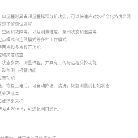
，单量程时具备超量程稀释分析功能，可以快速应对水样变化浓度监测
直观了解测试进程
、空闲和故障等，以及测量进度、泵阀状态和温度等
定点模式和连续模式等多种工作模式
持两点和多点校正功能
查和跨度核查
示状态参数、测量进程，并具有上传与远程反控功能
自动监测与报警功能
报警功能
能，恢复上电后，可自动降温、清洗，恢复测量前初始状态
低处理成本
般或混采采样
85及4-20 mA，可选配网口通讯