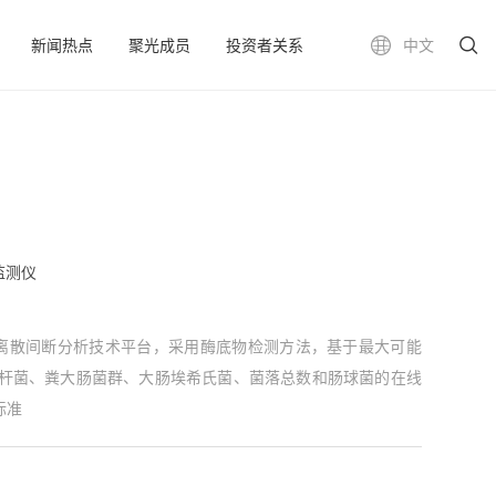
新闻热点
聚光成员
投资者关系
中文
线监测仪
全自动离散间断分析技术平台，采用酶底物检测方法，基于最大可能
肠杆菌、粪大肠菌群、大肠埃希氏菌、菌落总数和肠球菌的在线
标准