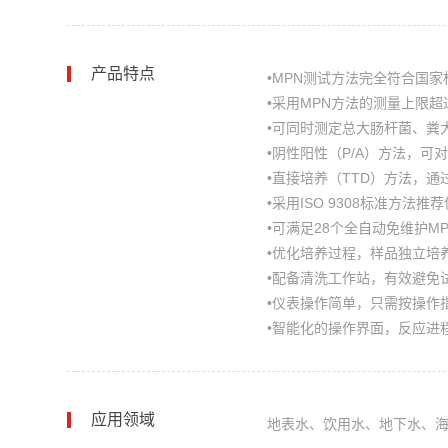
产品特点
•MPN测试方法完全符合国家标
•采用MPN方法的测量上限超过20
•可同时测定总大肠杆菌、粪
•阴性阳性（P/A）方法，可
•直接培养（TTD）方法，
•采用ISO 9308标准方
•可满足28个全自动免维护M
•优化培养过程，样品独立培
•配备清洗工作站，有效避免
•仪表操作简单，只需按操作
•智能化的操作界面，反应进
应用领域
地表水、饮用水、地下水、