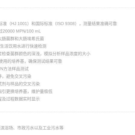
准（HJ 1001）和国际标准（ISO 9308），测量结果准确可靠
000 MPN/100 mL
大肠菌群和大肠埃希氏菌
对生活饮用水进行快速检测
通过检查菌群颜色的深浅，模拟分析样品浓度的大小
法推荐使用的培养基，确保测试结果可靠
PN方法样品测试
养，避免交叉污染
试剂与样品的交叉污染
指引更换培养基，维护量极低
程及过程数据实时显示
海滨浴场、市政污水以及工业污水等