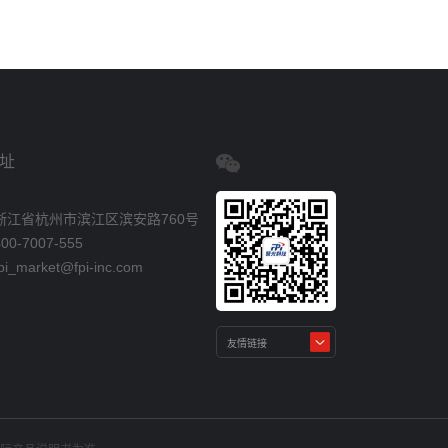
址
浙江省杭州市滨江区滨安路760号
0-7007-555
_market@fpi-inc.com