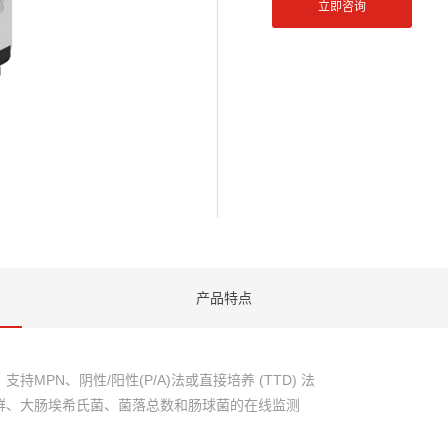
立即咨询
产品特点
MPN、阴性/阳性(P/A)法或直接培养 (TTD) 法
群、大肠埃希氏菌、菌落总数和肠球菌的在线监测