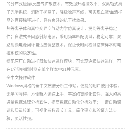
的分布式碰撞/反应气扩散技术，有效提升碰撞效率；双离轴式离
子光学系统，消除干扰离子，降级噪声基线，可实现血液/血清样
品的直接稀释进样，具有良好的抗干扰效果。
热等离子体和真空交界空气动力学仿真设计，提到等离子稳定
性；自激式全固态射频电源，采用频率匹配调谐，稳定可靠；双
路射频电源闭环自适应调整技术，保证长时间检测临床样本时电
控系统的稳定性。
搭配原厂自动进样器和快速进样模块，可实现连续快速进样，可
在1分钟内同时测定单个样本中21种元素。
全中文操作软件
Windows风格的全中文质谱分析工作站，便捷的用户使用体验，
无学习障碍，方便新人迅速上手；丰富的智能化套件、强大的高
通量数据处理分析软件，提高数据自动化分析效率；一键自动调
谐和质量校准，可视化参数调节工具，简化建立和验证方法步
骤，灵活性强。