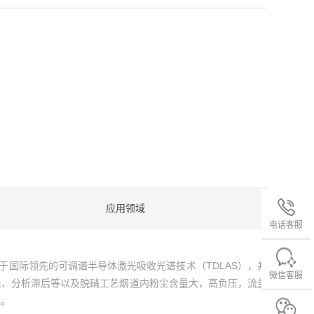
应用领域
电话客服
基于国际领先的可调谐半导体激光吸收光谱技术（TDLAS），并
微信客服
长、分析滞后等以及脱硝工艺烟道内粉尘含量大，高负压，流量
案。