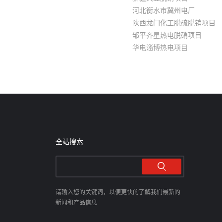
河北衡水市冀州电厂
陕西龙门化工脱硫脱销项目
邹平齐星热电脱硝项目
华电淄博热电项目
全站搜索
请输入您的关键词，以便更快的了解我们最新的
新闻和产品信息