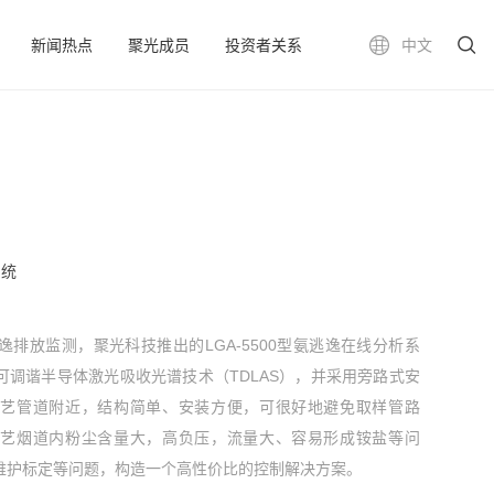
新闻热点
聚光成员
投资者关系
中文
系统
排放监测，聚光科技推出的LGA-5500型氨逃逸在线分析系
可调谐半导体激光吸收光谱技术（TDLAS），并采用旁路式安
工艺管道附近，结构简单、安装方便，可很好地避免取样管路
工艺烟道内粉尘含量大，高负压，流量大、容易形成铵盐等问
维护标定等问题，构造一个高性价比的控制解决方案。