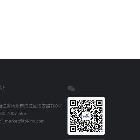
址
浙江省杭州市滨江区滨安路760号
0-7007-555
_market@fpi-inc.com