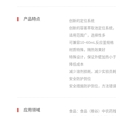
产品特点
创新的定位系统
创新的容差萃取池定位系统
适用范围广，选择性多
可兼容10~60mL反应釜规格
材质特殊，隔热效果好
特殊设计，保证外壁加热小于
降低成本
减少溶剂损耗，减少实验员
安全防护到位
安全措施防护到位，方法错
应用领域
食品：食品（粮谷）中农药