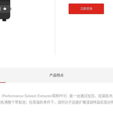
立即咨询
产品特点
仪（Performance Solvent Extractor简称PFE）是一台通
充满整个萃取池；在高温的条件下，溶剂分子迅速扩散浸润样品实现对有机