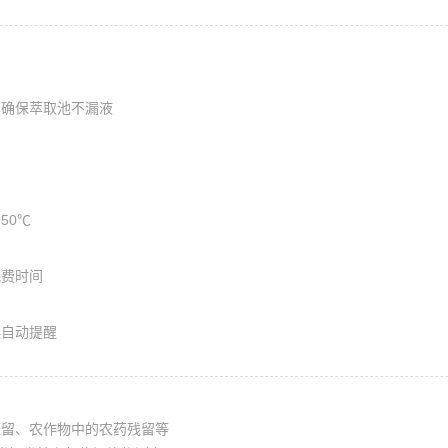
，确保萃取池不漏液
50℃
耗费时间
误自动提醒
残留、农作物中的农药残留等