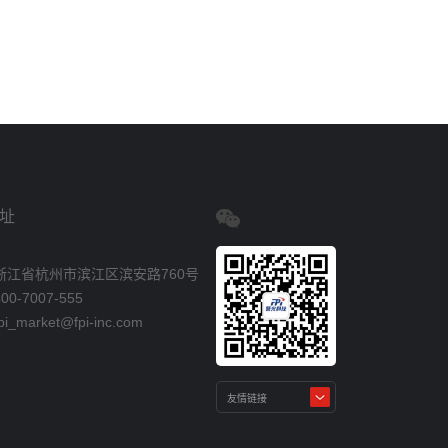
址
浙江省杭州市滨江区滨安路760号
0-7007-555
_market@fpi-inc.com