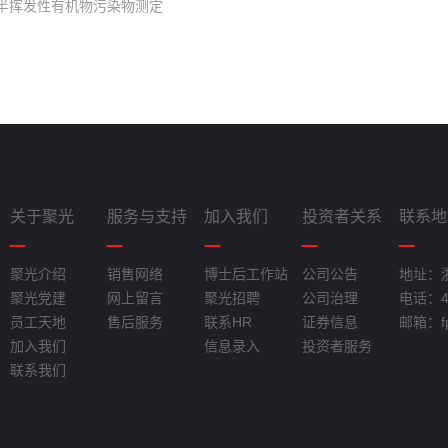
中半挥发性有机物污染物测定
关于聚光
服务与支持
加入我们
投资者关系
联系地
聚光介绍
销售网络
博士后工作站
公司公告
地址：
聚光党建
网上留言
聚光招聘
公司治理
电话：40
员工天地
售后服务
联系HR
证券信息
邮箱：fpi
加入我们
信息录入
投资者服务
联系我们