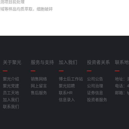
检测项目前处理
领域等样品均质萃取、细胞破碎
关于聚光
服务与支持
加入我们
投资者关系
联系地
聚光介绍
销售网络
博士后工作站
公司公告
地址：
聚光党建
网上留言
聚光招聘
公司治理
电话：40
员工天地
售后服务
联系HR
证券信息
邮箱：fpi
加入我们
信息录入
投资者服务
联系我们