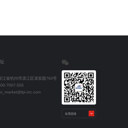
址
浙江省杭州市滨江区滨安路760号
0-7007-555
_market@fpi-inc.com