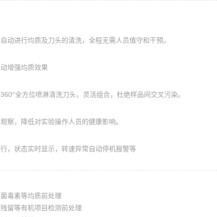
，自动进行均质及刀头的清洗，全程无需人员值守和干预。
移动增强均质效果
360°全方位喷淋清洗刀头，灵活组合，杜绝样品间交叉污染。
门观察，降低对实验操作人员的健康影响。
运行，状态实时显示，转速异常自动停机报警等
真菌毒素等均质前处理
药残留等有机项目检测前处理