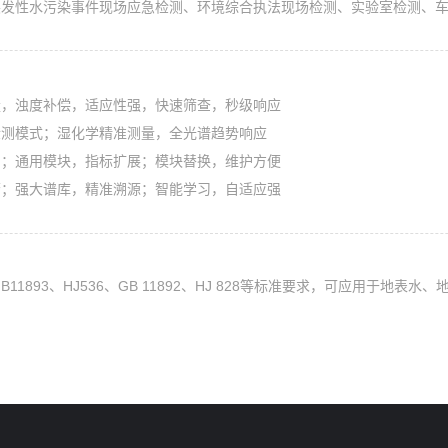
突发性水污染事件现场应急检测、环境综合执法现场检测、实验室检测、
量，浊度补偿，适应性强，快速筛查，秒级响应
检测模式；湿化学精准测量，全光谱趋势响应
用；通用模块，指标扩展；模块替换，维护方便
警；强大谱库，精准溯源；智能学习，自适应强
GB11893、HJ536、GB 11892、HJ 828等标准要求，可应用