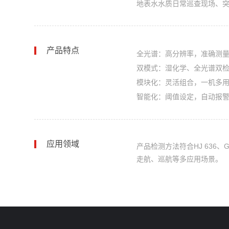
地表水水质日常巡查现场、
产品特点
全光谱：
高分辨率，准确测
双模式：
湿化学、全光谱双
模块化：
灵活组合，一机多
智能化：
阈值设定，自动报
应用领域
产品检测方法符合HJ 636、
走航、巡航等多应用场景。