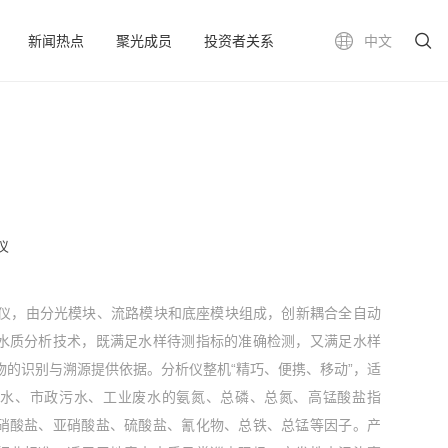
新闻热点
聚光成员
投资者关系
中文
仪
自动分析仪，由分光模块、流路模块和底座模块组成，创新耦合全自动
水质分析技术，既满足水样待测指标的准确检测，又满足水样
物的识别与溯源提供依据。分析仪整机“精巧、便携、移动”，适
来水、市政污水、工业废水的氨氮、总磷、总氮、高锰酸盐指
硝酸盐、亚硝酸盐、硫酸盐、氰化物、总铁、总锰等因子。产