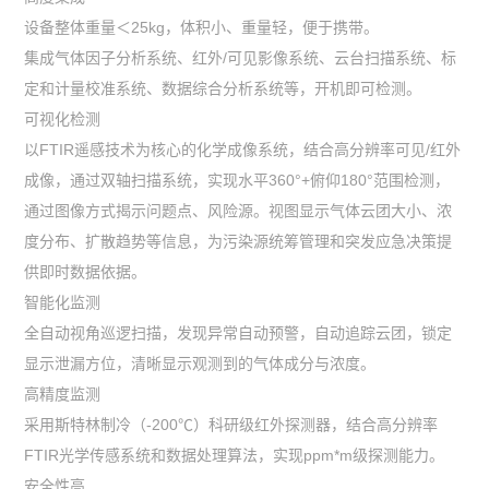
设备整体重量＜25kg，体积小、重量轻，便于携带。
集成气体因子分析系统、红外/可见影像系统、云台扫描系统、标
定和计量校准系统、数据综合分析系统等，开机即可检测。
可视化检测
以FTIR遥感技术为核心的化学成像系统，结合高分辨率可见/红外
成像，通过双轴扫描系统，实现水平360°+俯仰180°范围检测，
通过图像方式揭示问题点、风险源。视图显示气体云团大小、浓
度分布、扩散趋势等信息，为污染源统筹管理和突发应急决策提
供即时数据依据。
智能化监测
全自动视角巡逻扫描，发现异常自动预警，自动追踪云团，锁定
显示泄漏方位，清晰显示观测到的气体成分与浓度。
高精度监测
采用斯特林制冷（-200℃）科研级红外探测器，结合高分辨率
FTIR光学传感系统和数据处理算法，实现ppm*m级探测能力。
安全性高