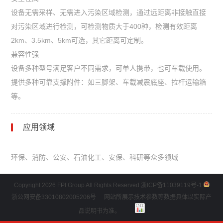
设备无需采样、无需进入污染区域检测，通过远距离非接触直接
对污染区域进行检测，可检测物质大于400种，检测有效距离
2km、3.5km、5km可选，其它距离可定制。
兼容性强
设备多种型号满足客户不同需求，可单人携带，也可车载使用。
提供多种可靠支撑附件：如三脚架、车载减震底座、拉杆运输箱
等。
应用领域
环保、消防、公安、石油化工、安保、科研等众多领域
Copyright 2026 FPI Group All Rights Reserved.
浙ICP备11039119号-1
浙公网安备33010802005206号
网站所展示技术参数等数据具体以实际产
品说明书为准。