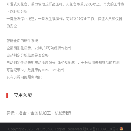
开发式火花台，重力驱动式样品压杆。火花台承重32KG以上，再大的工件也
可以轻松分析
一键激发停止按钮，一旦发生误操作，可以立即停止工作，保证人员和仪器
的安全
智能全面的软件系统
全部图形化显示，2小时即可熟练操作软件
自动判定分析结果是否合格
自动判定任意未知样品所属牌号（iAPS系统），十分适用未知样品的检测
可选配带SQL数据库的Mini-LIMS软件
具有远程网络服务功能
应用领域
铸造 · 冶金 · 金属机加工 · 机械制造
Copyright 2026 FPI Group All Rights Reserved.
浙ICP备11039119号-1