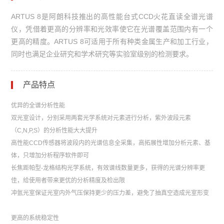
ARTUS 8是阿朗科技推出的高性能台式CCD火花直读全谱光谱
仪，凭借着更高的分辨率和光效率使它在光谱覆盖范围内有一个
更高的精度。ARTUS 8可适用于所有种类金属生产和加工行业，
同时也满足企业研究和学术研究等实验室级别的检测要求。
产品特点
优异的全谱分析性能
双光室设计，分别采用两套光学系统对元素进行分析，紫外波段元素
（C,N,P,S）的分析性能大大提升
高性能CCD传感器将波段内的光谱信息全采集，高拓展性增加分析元素、基
体，只增加分析程序软件即可
长焦距帕型-龙格结构光学系统，有效谱线数量更多，获得的光谱分辨率更
佳，给使用者带来更优的分析精度及检出限
冲氩光室保证光室内外气压保持更少的压力差，避免了抽真空造成光室形变
更高的系统稳定性