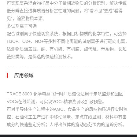
可实现复杂混合物样品中分子量相近物质的分析识别，解决传统
低分辨直接进样质谱分析定性难的问题，将“看不见”变成“看得
见”，追溯物质本源。
多试剂离子可选
配合试剂离子快速切换系统，根据目标物质的化学特性，可选择
H3O+、O2+、NO+等多种不同电离能的试剂离子进行靶向电离，
适测物质涵盖醛、酮、有机硫、有机胺、卤代烃、苯系物、长短
链烃类等，是优选的快速检测技术。
应用领域
TRACE 8000 化学电离飞行时间质谱仪适用于走航监测和园区
VOCs在线监测，可实现VOCs精准溯源及扩散预警。
可对半导体生产过程中的AMC、食品生产的风味物质进行实时监
控；石油化工生产过程中移动测量、定点在线监测；材料中有害
成分的快速鉴定分析；人呼出气体的宽动态范围内的追踪分析。