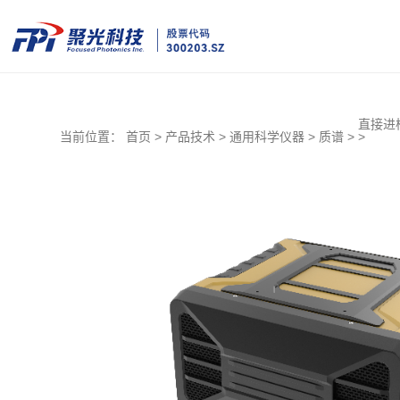
直接进
当前位置：
首页 >
产品技术 >
通用科学仪器 >
质谱 >
>