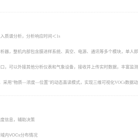
入质谱分析，分析响应时间＜1s
分析器，整机内部包含膜进样系统、真空、电源、通讯等多个模块，单人
接口，可以外接其他分析仪表和气象设备，接收并上传实时数据，丰富监
，采用“物质—浓度—位置”的动态直读模式，实现三维可视化VOCs数据
浓度信息，辅助决策
域内VOCs分布情况