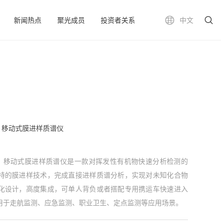
新闻热点
聚光成员
投资者关系
中文
MS）移动式膜进样质谱仪
MIMS）移动式膜进样质谱仪是一款对挥发性有机物快速分析检测的
特的膜进样技术，完成直接进样质谱分析，实现对未知化合物
化设计，高度集成，可单人背负或者搭配专用携运车快速进入
用于走航监测、应急监测、职业卫生、定点监测等应用场景。