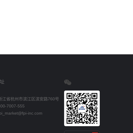
址
浙江省杭州市滨江区滨安路760号
0-7007-555
_market@fpi-inc.com