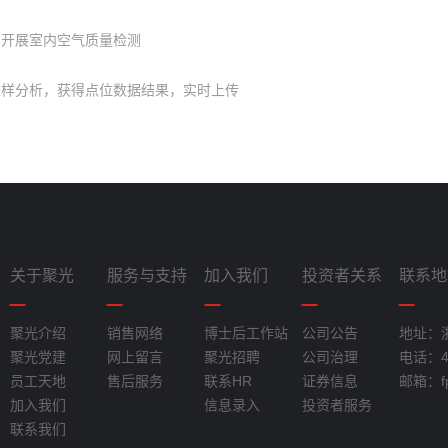
，开展室内空气质量检测
进样分析，获得点位数据结果，实时上传
关于聚光
服务与支持
加入我们
投资者关系
联系地
聚光介绍
销售网络
博士后工作站
公司公告
地址：
聚光党建
网上留言
聚光招聘
公司治理
电话：40
员工天地
售后服务
联系HR
证券信息
邮箱：fpi
加入我们
信息录入
投资者服务
联系我们