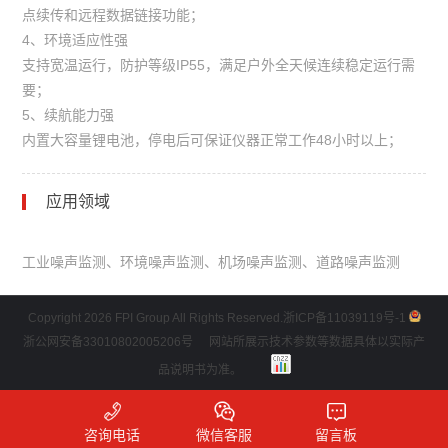
点续传和远程数据链接功能；
4、环境适应性强
支持宽温运行，防护等级IP55，满足户外全天候连续稳定运行需
要；
5、续航能力强
内置大容量锂电池，停电后可保证仪器正常工作48小时以上；
应用领域
工业噪声监测、环境噪声监测、机场噪声监测、道路噪声监测
Copyright 2026 FPI Group All Rights Reserved.
浙ICP备11039119号-1
浙公网安备33010802005206号
网站所展示技术参数等数据具体以实际产
品说明书为准。
咨询电话
微信客服
留言板