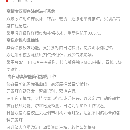
高精度双顺序注射进样系统
双顺序注射进样设计，样品、载流、还原剂平稳推进，实现高精
度在线反应。
采用微升级取样精度和补偿技术，重复性优于0.05%。
高稳定性和准确性
具备漂移校准功能，支持多标曲自动检测，提高测汞稳定性。
双注射系统去除还原剂气泡设计，减少气泡影响。
采用ARM + FPGA主控架构，核心部件独立MCU控制，四核心协
同运作。
高自动真智能简化您的工作
仪器自动配置标准曲线，高浓度样品自动稀释。
元素灯自动激发，智能识别，双道启辉。
专用夜间模式，支持仪器运行结束后休眠，以及定时自动唤醒并
执行预热功能。炉丝电流监测，自动判断炉丝工作状态。
具备双偏心自校正无极调节机构元素灯架，适配不同偏心量的各
种元素灯。
可升级大容量溢流自动监测废液桶，软件智能提醒。