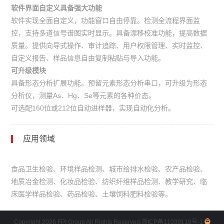
软件界面自定义具备强大功能
软件实现全面自定义，功能窗口自由停靠。检测全流程界面监
控，支持多道信号谱图实时显示。具备漂移校准功能，提高数据
质量。提供向导式操作、审计追踪、用户权限管理、实时监控、
自定义报告、样品信息自由复制粘贴与导入功能。
可升级模块
具备形态分析扩展功能。预留元素形态分析串口，可升级为形态
分析仪，测量As、Hg、Se等元素的各种价态。
可选配160位或212位自动进样器，实现自动化分析。
应用领域
食品卫生检验、环境样品检测、城市给排水检验、农产品检验、
地质冶金检测、化妆品检验、纺织纤维样品检测、教学研究、临
床医学样品检验、药品检验、土壤饲料肥料检验等。
Copyright 2026 FPI Group All Rights Reserved.
浙ICP备11039119号-1