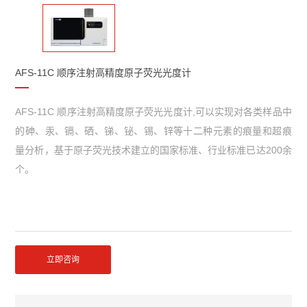
AFS-11C 顺序注射高精度原子荧光光度计
AFS-11C 顺序注射高精度原子荧光光度计,可以实现对各类样品中
的砷、汞、镉、硒、锑、铋、锡、锌等十二种元素的痕量和超痕
量分析，基于原子荧光技术建立的国家标准、行业标准已达200余
个。
立即咨询