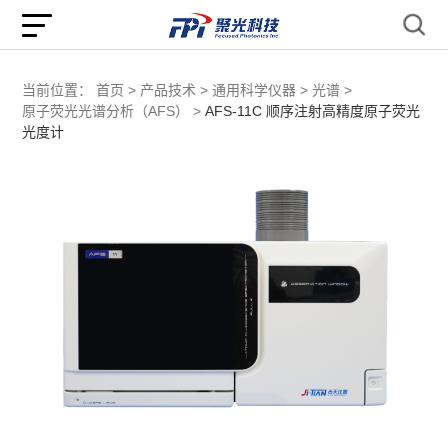
当前位置：
首页 >
产品技术 >
通用科学仪器 >
光谱 >
原子荧光光谱分析（AFS） >
AFS-11C 顺序注射高精度原子荧光
光度计