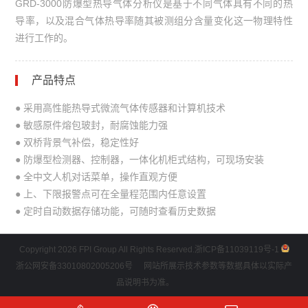
GRD-3000防爆型热导气体分析仪是基于不同气体具有不同的热
导率，以及混合气体热导率随其被测组分含量变化这一物理特性
进行工作的。
产品特点
● 采用高性能热导式微流气体传感器和计算机技术
● 敏感原件熔包玻封，耐腐蚀能力强
● 双桥背景气补偿，稳定性好
● 防爆型检测器、控制器，一体化机柜式结构，可现场安装
● 全中文人机对话菜单，操作直观方便
● 上、下限报警点可在全量程范围内任意设置
● 定时自动数据存储功能，可随时查看历史数据
Copyright 2026 FPI Group All Rights Reserved.
浙ICP备11039119号-1
浙公网安备33010802005206号
网站所展示技术参数等数据具体以实际产
品说明书为准。